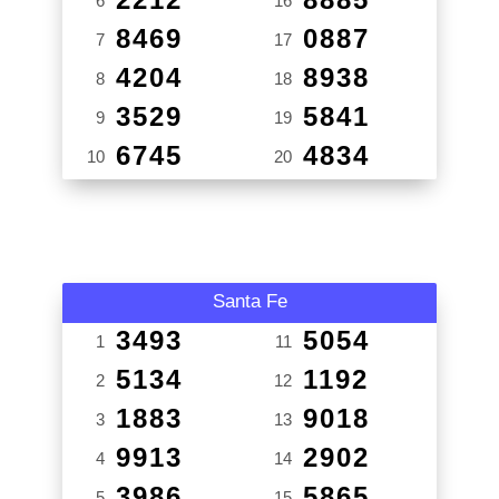
6
16
8469
0887
7
17
4204
8938
8
18
3529
5841
9
19
6745
4834
10
20
Santa Fe
3493
5054
1
11
5134
1192
2
12
1883
9018
3
13
9913
2902
4
14
3986
5865
5
15