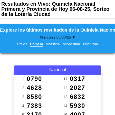
Resultados en Vivo: Quiniela Nacional
Primera y Provincia de Hoy 06-08-25, Sorteo
de la Lotería Ciudad
Explore los últimos resultados de la Quiniela Nacion
Miércoles 06/08/25 ▼
Previa
Primera
Matutina
Vespertina
Nocturna
Nacional
0790
0317
1
11
4628
2027
2
12
8580
6832
3
13
7383
5930
4
14
3170
4007
5
15