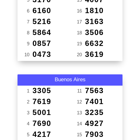
6160
1810
6
16
5216
3163
7
17
5864
3506
8
18
0857
6632
9
19
0473
3619
10
20
Buenos Aires
3305
7563
1
11
7619
7401
2
12
5001
3235
3
13
7690
4927
4
14
4217
7903
5
15