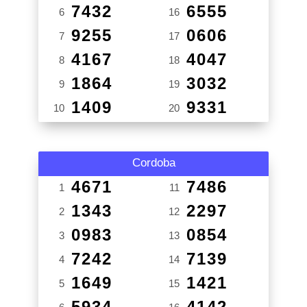
7432
6555
6
16
9255
0606
7
17
4167
4047
8
18
1864
3032
9
19
1409
9331
10
20
Cordoba
4671
7486
1
11
1343
2297
2
12
0983
0854
3
13
7242
7139
4
14
1649
1421
5
15
5934
4142