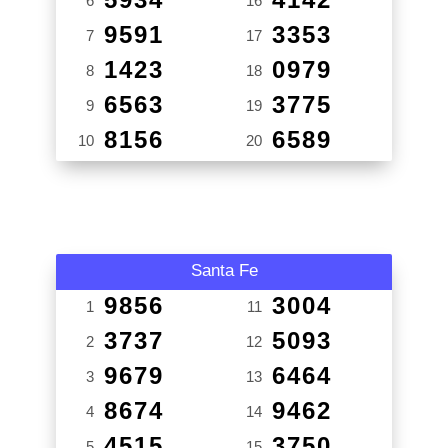
6
16
9591
3353
7
17
1423
0979
8
18
6563
3775
9
19
8156
6589
10
20
Santa Fe
9856
3004
1
11
3737
5093
2
12
9679
6464
3
13
8674
9462
4
14
4515
3750
5
15