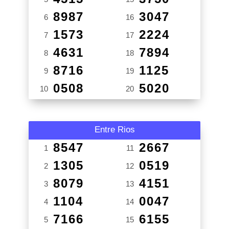
8987
3047
6
16
1573
2224
7
17
4631
7894
8
18
8716
1125
9
19
0508
5020
10
20
Entre Rios
8547
2667
1
11
1305
0519
2
12
8079
4151
3
13
1104
0047
4
14
7166
6155
5
15