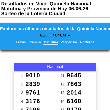
Resultados en Vivo: Quiniela Nacional
Matutina y Provincia de Hoy 06-06-26,
Sorteo de la Lotería Ciudad
Explore los últimos resultados de la Quiniela Nacion
Sábado 06/06/26 ▼
Previa
Primera
Matutina
Vespertina
Nocturna
Nacional
9010
9645
1
11
2839
7863
2
12
9761
2014
3
13
3176
6160
4
14
7196
9179
5
15