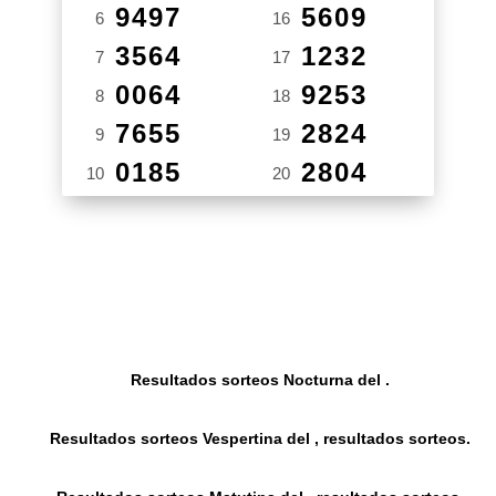
9497
5609
6
16
3564
1232
7
17
0064
9253
8
18
7655
2824
9
19
0185
2804
10
20
Resultados sorteos Nocturna del .
Resultados sorteos Vespertina del , resultados sorteos.