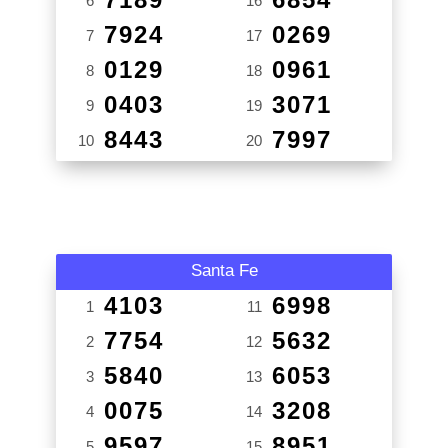
6
16
7924
0269
7
17
0129
0961
8
18
0403
3071
9
19
8443
7997
10
20
Santa Fe
4103
6998
1
11
7754
5632
2
12
5840
6053
3
13
0075
3208
4
14
9597
8951
5
15