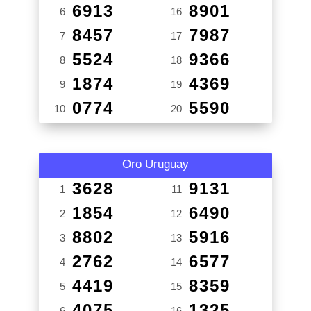
6913
8901
6
16
8457
7987
7
17
5524
9366
8
18
1874
4369
9
19
0774
5590
10
20
Oro Uruguay
3628
9131
1
11
1854
6490
2
12
8802
5916
3
13
2762
6577
4
14
4419
8359
5
15
4075
1325
6
16