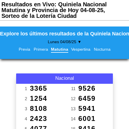
Resultados en Vivo: Quiniela Nacional
Matutina y Provincia de Hoy 04-08-25,
Sorteo de la Lotería Ciudad
Explore los últimos resultados de la Quiniela Nacion
Lunes 04/08/25 ▼
Previa
Primera
Matutina
Vespertina
Nocturna
Nacional
3365
9526
1
11
1254
6459
2
12
8108
5941
3
13
2423
6001
4
14
4077
8416
5
15