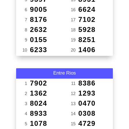
9005
6624
6
16
8176
7102
7
17
2632
5928
8
18
0155
8251
9
19
6233
1406
10
20
Entre Rios
7902
8386
1
11
1362
1293
2
12
8024
0470
3
13
8933
0308
4
14
1078
4729
5
15