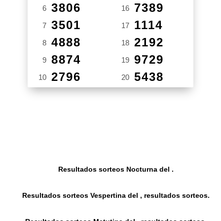
3806
7389
6
16
3501
1114
7
17
4888
2192
8
18
8874
9729
9
19
2796
5438
10
20
Resultados sorteos Nocturna del .
Resultados sorteos Vespertina del , resultados sorteos.