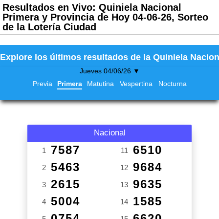
Resultados en Vivo: Quiniela Nacional
Primera y Provincia de Hoy 04-06-26, Sorteo
de la Lotería Ciudad
Explore los últimos resultados de la Quiniela Nacion
Jueves 04/06/26 ▼
Previa
Primera
Matutina
Vespertina
Nocturna
Nacional
7587
6510
1
11
5463
9684
2
12
2615
9635
3
13
5004
1585
4
14
0754
6620
5
15