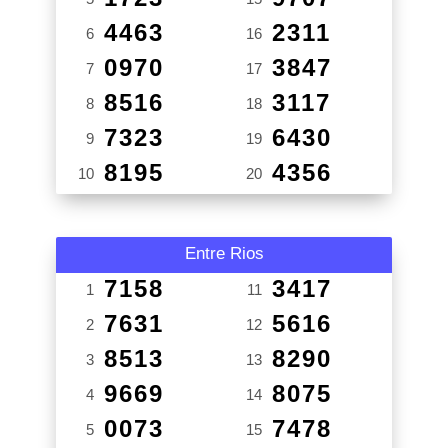
4463
2311
6
16
0970
3847
7
17
8516
3117
8
18
7323
6430
9
19
8195
4356
10
20
Entre Rios
7158
3417
1
11
7631
5616
2
12
8513
8290
3
13
9669
8075
4
14
0073
7478
5
15