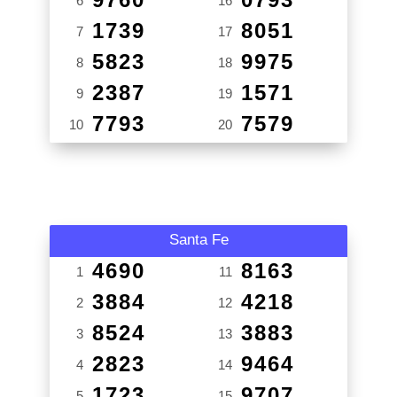
6
16
1739
8051
7
17
5823
9975
8
18
2387
1571
9
19
7793
7579
10
20
Santa Fe
4690
8163
1
11
3884
4218
2
12
8524
3883
3
13
2823
9464
4
14
1723
9707
5
15