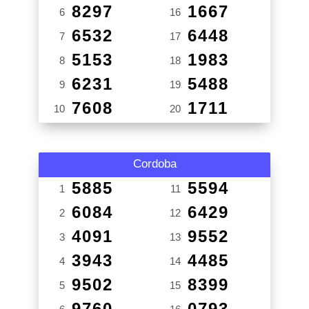
8297
1667
6
16
6532
6448
7
17
5153
1983
8
18
6231
5488
9
19
7608
1711
10
20
Cordoba
5885
5594
1
11
6084
6429
2
12
4091
9552
3
13
3943
4485
4
14
9502
8399
5
15
9760
0793