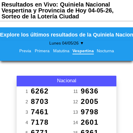
Resultados en Vivo: Quiniela Nacional
Vespertina y Provincia de Hoy 04-05-26,
Sorteo de la Lotería Ciudad
Explore los últimos resultados de la Quiniela Nacion
Lunes 04/05/26 ▼
Previa
Primera
Matutina
Vespertina
Nocturna
Nacional
6262
9636
1
11
8703
2005
2
12
7461
9798
3
13
7178
2601
4
14
6771
6361
5
15