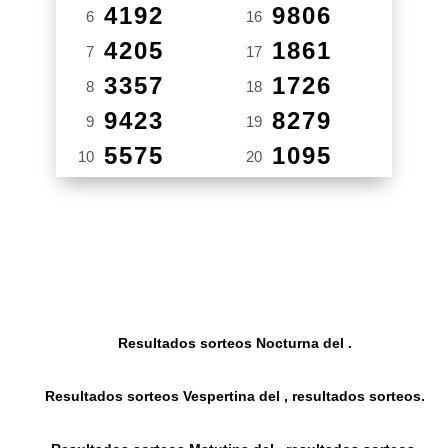
4192
9806
6
16
4205
1861
7
17
3357
1726
8
18
9423
8279
9
19
5575
1095
10
20
Resultados sorteos Nocturna del .
Resultados sorteos Vespertina del , resultados sorteos.