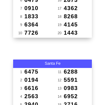
6
16
0910
4362
7
17
1833
8268
8
18
6364
4145
9
19
7726
1443
10
20
Santa Fe
6475
6288
1
11
0194
5591
2
12
6616
0983
3
13
2563
6952
4
14
2940
2716
5
15