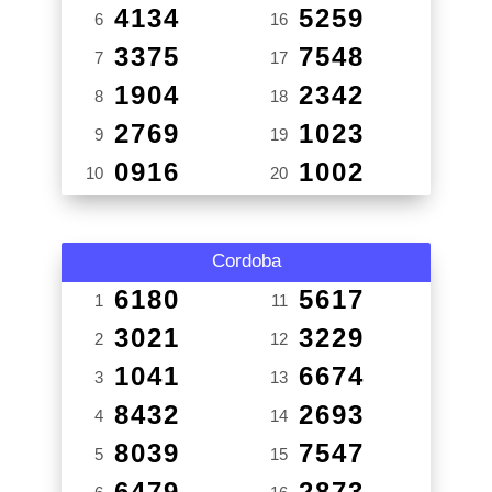
4134
5259
6
16
3375
7548
7
17
1904
2342
8
18
2769
1023
9
19
0916
1002
10
20
Cordoba
6180
5617
1
11
3021
3229
2
12
1041
6674
3
13
8432
2693
4
14
8039
7547
5
15
6479
2873