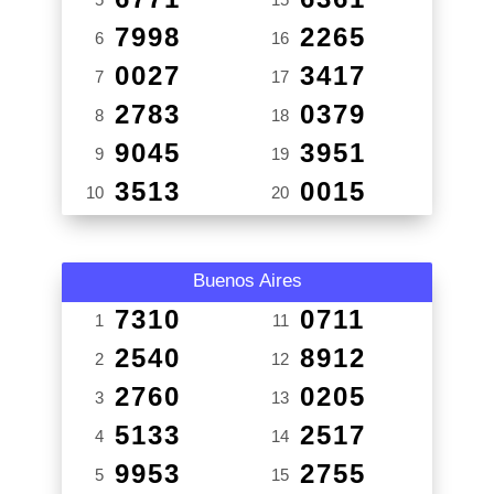
7998
2265
6
16
0027
3417
7
17
2783
0379
8
18
9045
3951
9
19
3513
0015
10
20
Buenos Aires
7310
0711
1
11
2540
8912
2
12
2760
0205
3
13
5133
2517
4
14
9953
2755
5
15