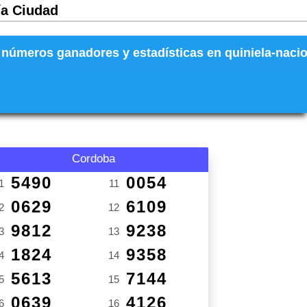
ía Ciudad
números ganadores y estadísticas en quiniela-naciona
Cordoba
5490
0054
1
11
0629
6109
2
12
9812
9238
3
13
1824
9358
4
14
5613
7144
5
15
0639
4126
6
16