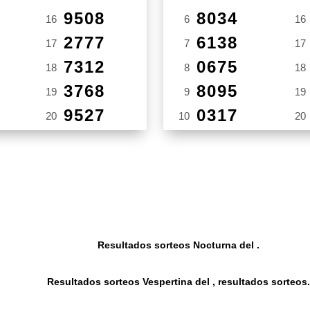
9508
8034
16
6
16
2777
6138
17
7
17
7312
0675
18
8
18
3768
8095
19
9
19
9527
0317
20
10
20
Resultados sorteos Nocturna del .
Resultados sorteos Vespertina del , resultados sorteos.