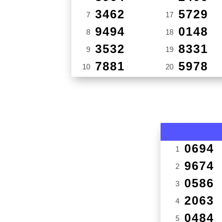
3462
5729
7
17
9494
0148
8
18
3532
8331
9
19
7881
5978
10
20
0694
1
9674
2
0586
3
2063
4
0484
5