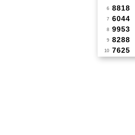
8818
6
6044
7
9953
8
8288
9
7625
10