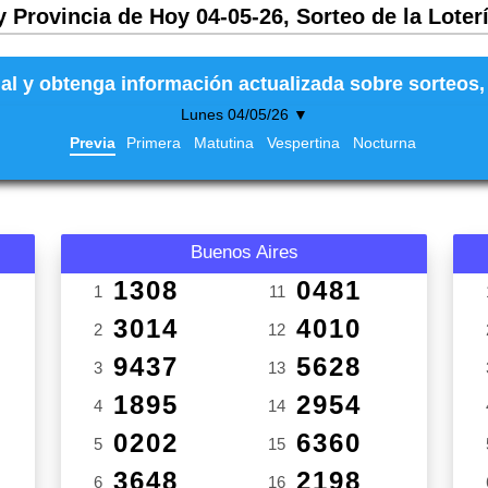
y Provincia de Hoy 04-05-26, Sorteo de la Loter
al y obtenga información actualizada sobre sorteos, 
Lunes 04/05/26 ▼
Previa
Primera
Matutina
Vespertina
Nocturna
Buenos Aires
1308
0481
1
11
3014
4010
2
12
9437
5628
3
13
1895
2954
4
14
0202
6360
5
15
3648
2198
6
16