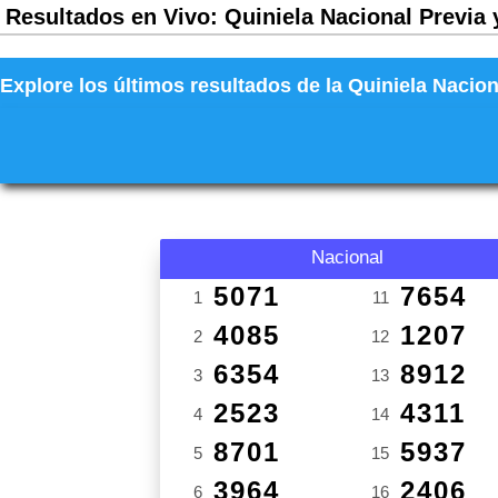
Resultados en Vivo: Quiniela Nacional Previa 
Explore los últimos resultados de la Quiniela Nacion
Nacional
5071
7654
1
11
4085
1207
2
12
6354
8912
3
13
2523
4311
4
14
8701
5937
5
15
3964
2406
6
16