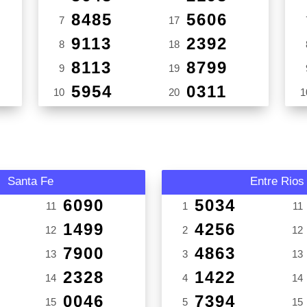
8485
5606
7
17
9113
2392
8
18
8113
8799
9
19
5954
0311
10
20
1
Santa Fe
Entre Rios
6090
5034
11
1
11
1499
4256
12
2
12
7900
4863
13
3
13
2328
1422
14
4
14
0046
7394
15
5
15