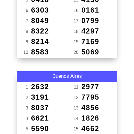
6303
0161
6
16
8049
0799
7
17
8322
4297
8
18
8214
7169
9
19
8583
5069
10
20
Buenos Aires
2632
2977
1
11
3191
7795
2
12
8037
4856
3
13
6621
1826
4
14
5590
4662
5
15