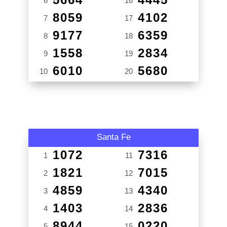
6
16
8059
4102
7
17
9177
6359
8
18
1558
2834
9
19
6010
5680
10
20
Santa Fe
1072
7316
1
11
1821
7015
2
12
4859
4340
3
13
1403
2836
4
14
8944
0220
5
15