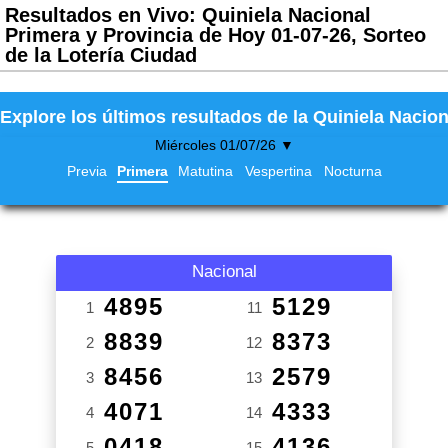
Resultados en Vivo: Quiniela Nacional
Primera y Provincia de Hoy 01-07-26, Sorteo
de la Lotería Ciudad
Explore los últimos resultados de la Quiniela Nacion
Miércoles 01/07/26 ▼
Previa
Primera
Matutina
Vespertina
Nocturna
Nacional
4895
5129
1
11
8839
8373
2
12
8456
2579
3
13
4071
4333
4
14
0418
4136
5
15