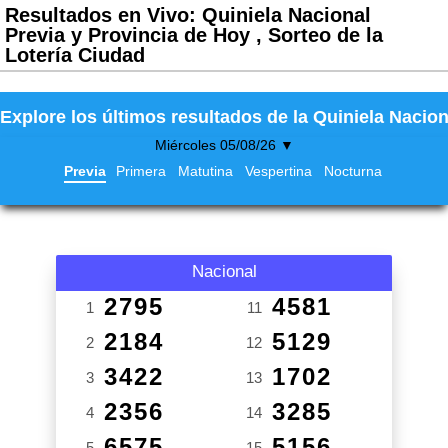
Resultados en Vivo: Quiniela Nacional
Previa y Provincia de Hoy , Sorteo de la
Lotería Ciudad
Explore los últimos resultados de la Quiniela Nacion
Miércoles 05/08/26 ▼
Previa
Primera
Matutina
Vespertina
Nocturna
Nacional
2795
4581
1
11
2184
5129
2
12
3422
1702
3
13
2356
3285
4
14
6575
5156
5
15