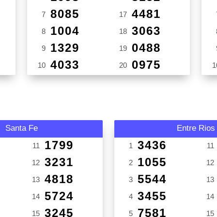
8085
4481
7
17
1004
3063
8
18
1329
0488
9
19
4033
0975
10
20
1
Santa Fe
Entre Rios
1799
3436
11
1
11
3231
1055
12
2
12
4818
5544
13
3
13
5724
3455
14
4
14
3245
7581
15
5
15