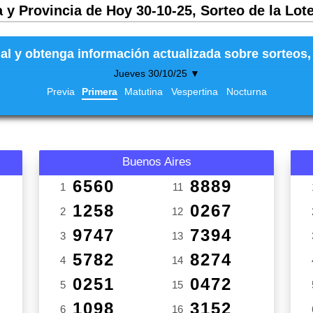
 y Provincia de Hoy 30-10-25, Sorteo de la Lot
al y obtenga información actualizada sobre sorteos, 
Jueves 30/10/25 ▼
Previa
Primera
Matutina
Vespertina
Nocturna
Buenos Aires
6560
8889
1
11
1258
0267
2
12
9747
7394
3
13
5782
8274
4
14
0251
0472
5
15
1098
3152
6
16