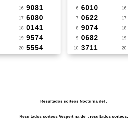
9081
6010
16
6
16
6080
0622
17
7
17
0141
9074
18
8
18
9574
0682
19
9
19
5554
3711
20
10
20
Resultados sorteos Nocturna del .
Resultados sorteos Vespertina del , resultados sorteos.