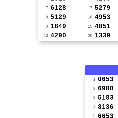
6128
5279
7
17
5129
4953
8
18
1849
4851
9
19
4290
1339
10
20
0653
1
6980
2
5183
3
8136
4
6653
5