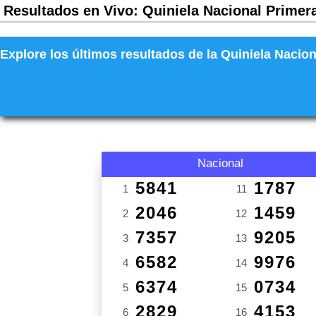
Resultados en Vivo: Quiniela Nacional Primera
Explore los últimos resultados de la Quiniela Nacion
Nacional
5841
1787
1
11
2046
1459
2
12
7357
9205
3
13
6582
9976
4
14
6374
0734
5
15
2829
4153
6
16