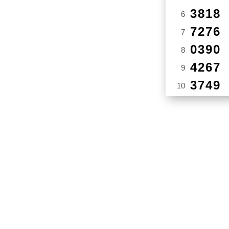
3818
6
7276
7
0390
8
4267
9
3749
10