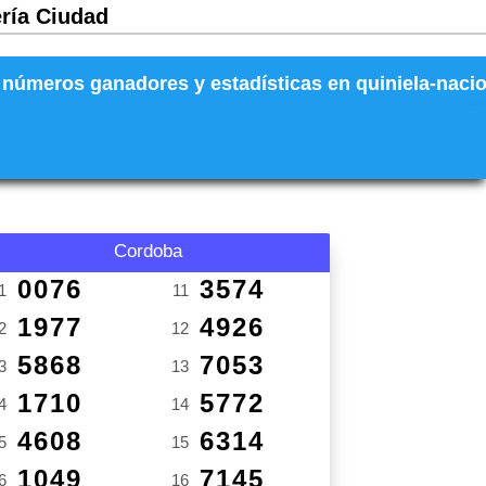
ería Ciudad
números ganadores y estadísticas en quiniela-naciona
Cordoba
0076
3574
1
11
1977
4926
2
12
5868
7053
3
13
1710
5772
4
14
4608
6314
5
15
1049
7145
6
16