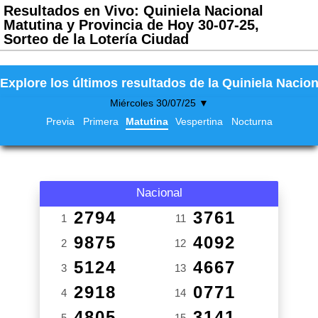
Resultados en Vivo: Quiniela Nacional
Matutina y Provincia de Hoy 30-07-25,
Sorteo de la Lotería Ciudad
Explore los últimos resultados de la Quiniela Nacion
Miércoles 30/07/25 ▼
Previa
Primera
Matutina
Vespertina
Nocturna
Nacional
2794
3761
1
11
9875
4092
2
12
5124
4667
3
13
2918
0771
4
14
4805
3141
5
15