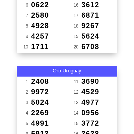
0622
3612
6
16
2580
6871
7
17
4928
9267
8
18
4257
5624
9
19
1711
6708
10
20
Oro Uruguay
2408
3690
1
11
9972
4529
2
12
5024
4977
3
13
2269
0956
4
14
4991
3772
5
15
5913
3638
6
16