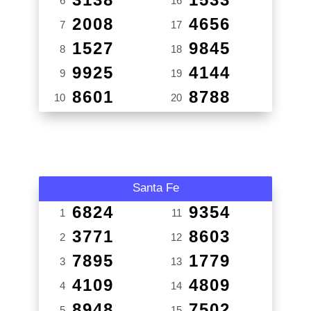
6
16
2008
4656
7
17
1527
9845
8
18
9925
4144
9
19
8601
8788
10
20
Santa Fe
6824
9354
1
11
3771
8603
2
12
7895
1779
3
13
4109
4809
4
14
8948
7502
5
15