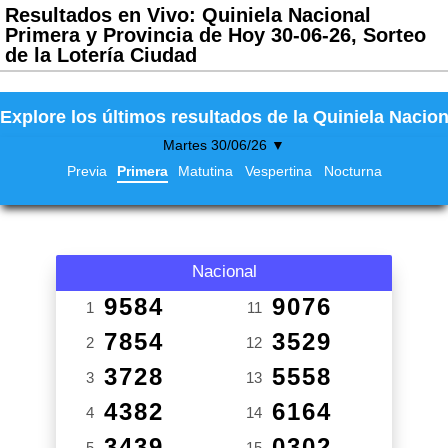
Resultados en Vivo: Quiniela Nacional
Primera y Provincia de Hoy 30-06-26, Sorteo
de la Lotería Ciudad
Explore los últimos resultados de la Quiniela Nacion
Martes 30/06/26 ▼
Previa
Primera
Matutina
Vespertina
Nocturna
Nacional
9584
9076
1
11
7854
3529
2
12
3728
5558
3
13
4382
6164
4
14
3439
0302
5
15