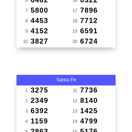
6
16
5800
7896
7
17
4453
7712
8
18
4152
6591
9
19
3827
6724
10
20
Santa Fe
3275
7736
1
11
2349
8140
2
12
6392
1425
3
13
1159
4799
4
14
2863
5176
5
15