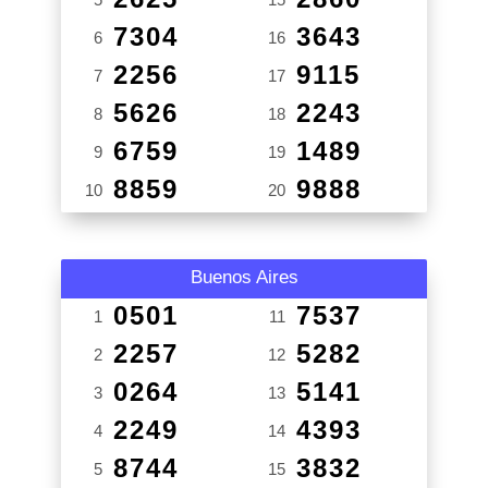
7304
3643
6
16
2256
9115
7
17
5626
2243
8
18
6759
1489
9
19
8859
9888
10
20
Buenos Aires
0501
7537
1
11
2257
5282
2
12
0264
5141
3
13
2249
4393
4
14
8744
3832
5
15