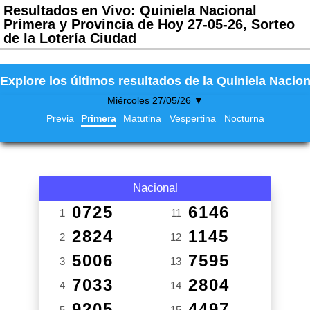
Resultados en Vivo: Quiniela Nacional
Primera y Provincia de Hoy 27-05-26, Sorteo
de la Lotería Ciudad
Explore los últimos resultados de la Quiniela Nacion
Miércoles 27/05/26 ▼
Previa
Primera
Matutina
Vespertina
Nocturna
Nacional
0725
6146
1
11
2824
1145
2
12
5006
7595
3
13
7033
2804
4
14
9205
4497
5
15