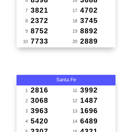
6
16
3821
4702
7
17
2372
3745
8
18
8752
8892
9
19
7733
2889
10
20
Santa Fe
2816
3992
1
11
3068
1487
2
12
3963
1696
3
13
5420
6489
4
14
2307
4321
5
15