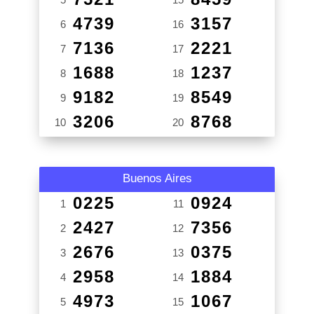
4739
3157
6
16
7136
2221
7
17
1688
1237
8
18
9182
8549
9
19
3206
8768
10
20
Buenos Aires
0225
0924
1
11
2427
7356
2
12
2676
0375
3
13
2958
1884
4
14
4973
1067
5
15