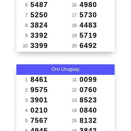
5487
4980
6
16
5250
5730
7
17
3824
4483
8
18
3392
5719
9
19
3399
6492
10
20
Oro Uruguay
8461
0099
1
11
9575
0760
2
12
3901
8523
3
13
0210
0840
4
14
7567
8132
5
15
4945
3842
6
16