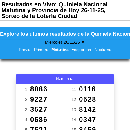
Resultados en Vivo: Quiniela Nacional
Matutina y Provincia de Hoy 26-11-25,
Sorteo de la Lotería Ciudad
Explore los últimos resultados de la Quiniela Nacion
Miércoles 26/11/25 ▼
Previa
Primera
Matutina
Vespertina
Nocturna
Nacional
8886
0116
1
11
9227
0528
2
12
3527
8142
3
13
0586
0347
4
14
7521
8459
5
15