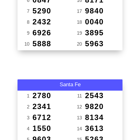
6
16
5290
9840
7
17
2432
0040
8
18
6926
3895
9
19
5888
5963
10
20
Santa Fe
2780
2543
1
11
2341
9820
2
12
6712
8134
3
13
1550
3613
4
14
9603
5263
5
15