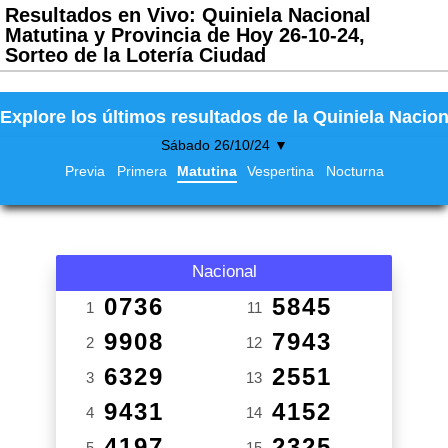
Resultados en Vivo: Quiniela Nacional
Matutina y Provincia de Hoy 26-10-24,
Sorteo de la Lotería Ciudad
Explore los últimos resultados de la Quiniela Nacion
Sábado 26/10/24 ▼
Previa
Primera
Matutina
Vespertina
Nocturna
Nacional
0736
5845
1
11
9908
7943
2
12
6329
2551
3
13
9431
4152
4
14
4197
2325
5
15