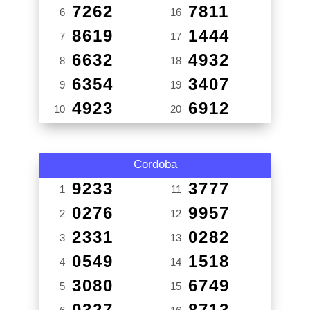
7262
7811
6
16
8619
1444
7
17
6632
4932
8
18
6354
3407
9
19
4923
6912
10
20
Cordoba
9233
3777
1
11
0276
9957
2
12
2331
0282
3
13
0549
1518
4
14
3080
6749
5
15
0327
8713