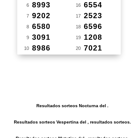
8993
6554
6
16
9202
2523
7
17
6580
6596
8
18
3091
1208
9
19
8986
7021
10
20
Resultados sorteos Nocturna del .
Resultados sorteos Vespertina del , resultados sorteos.