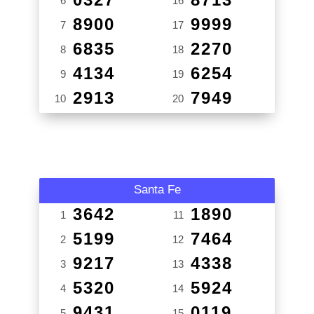
6
16
8900
9999
7
17
6835
2270
8
18
4134
6254
9
19
2913
7949
10
20
Santa Fe
3642
1890
1
11
5199
7464
2
12
9217
4338
3
13
5320
5924
4
14
9431
0119
5
15