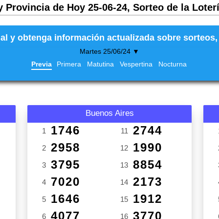
y Provincia de Hoy 25-06-24, Sorteo de la Loter
al y obtenga información actualizada sobre sorteos, 
Martes 25/06/24 ▼
Previa
Primera
Matutina
Vespertina
Nocturna
Buenos Aires
1746
2744
1
11
2958
1990
2
12
3795
8854
3
13
7020
2173
4
14
1646
1912
5
15
4077
3770
6
16