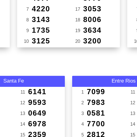
4220
3053
7
17
3143
8006
8
18
1735
3634
9
19
3125
3200
10
20
1
Santa Fe
Entre Rios
6141
7099
11
1
11
9593
7983
12
2
12
0649
0581
13
3
13
6978
7700
14
4
14
2359
2812
15
5
15