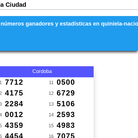
ía Ciudad
números ganadores y estadísticas en quiniela-naciona
Cordoba
7712
0500
1
11
4175
6729
2
12
2284
5106
3
13
0012
2593
4
14
4359
4983
5
15
4454
7075
6
16