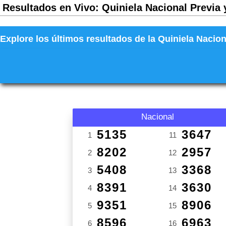
Resultados en Vivo: Quiniela Nacional Previa 
Explore los últimos resultados de la Quiniela Nacion
Nacional
5135
3647
1
11
8202
2957
2
12
5408
3368
3
13
8391
3630
4
14
9351
8906
5
15
8596
6963
6
16