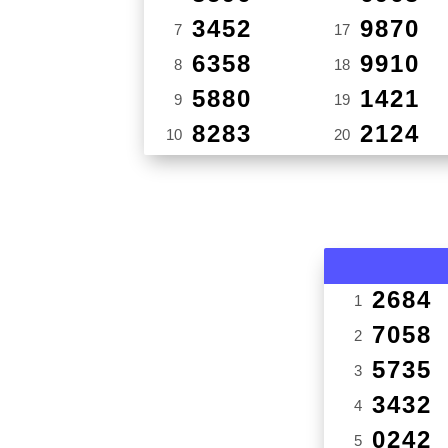
3452
9870
7
17
6358
9910
8
18
5880
1421
9
19
8283
2124
10
20
2684
1
7058
2
5735
3
3432
4
0242
5