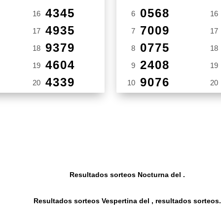
4345
0568
16
6
16
4935
7009
17
7
17
9379
0775
18
8
18
4604
2408
19
9
19
4339
9076
20
10
20
Resultados sorteos Nocturna del .
Resultados sorteos Vespertina del , resultados sorteos.