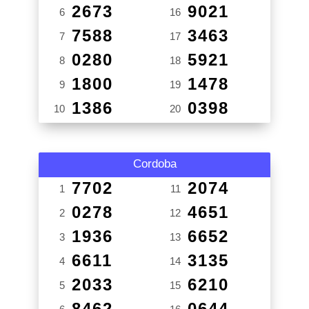
2673
9021
6
16
7588
3463
7
17
0280
5921
8
18
1800
1478
9
19
1386
0398
10
20
Cordoba
7702
2074
1
11
0278
4651
2
12
1936
6652
3
13
6611
3135
4
14
2033
6210
5
15
8462
0644