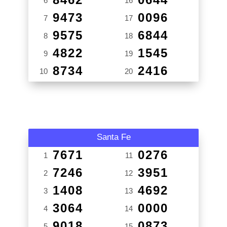
6
16
9473
0096
7
17
9575
6844
8
18
4822
1545
9
19
8734
2416
10
20
Santa Fe
7671
0276
1
11
7246
3951
2
12
1408
4692
3
13
3064
0000
4
14
9018
0873
5
15