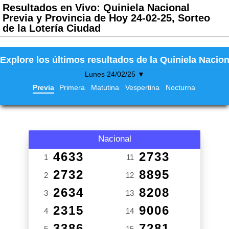
Resultados en Vivo: Quiniela Nacional
Previa y Provincia de Hoy 24-02-25, Sorteo
de la Lotería Ciudad
Explore los últimos resultados de la Quiniela Nacion
Lunes 24/02/25 ▼
Previa
Primera
Matutina
Vespertina
Nocturna
Nacional
4633
2733
1
11
2732
8895
2
12
2634
8208
3
13
2315
9006
4
14
3386
7281
5
15