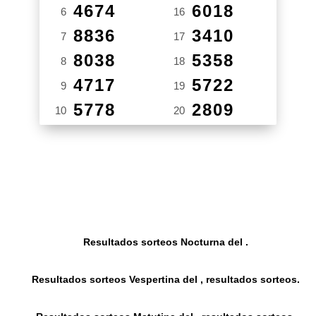
4674
6018
6
16
8836
3410
7
17
8038
5358
8
18
4717
5722
9
19
5778
2809
10
20
Resultados sorteos Nocturna del .
Resultados sorteos Vespertina del , resultados sorteos.