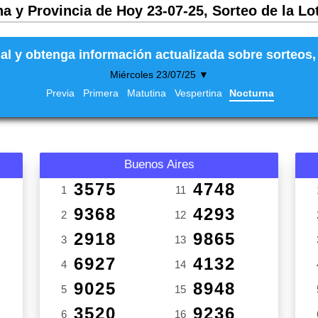
a y Provincia de Hoy 23-07-25, Sorteo de la Lo
al y obtenga información actualizada sobre sorteos, 
Miércoles 23/07/25 ▼
Previa
Primera
Matutina
Vespertina
Nocturna
Buenos Aires
3575
4748
1
11
9368
4293
2
12
2918
9865
3
13
6927
4132
4
14
9025
8948
5
15
3520
9236
6
16