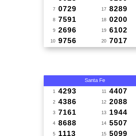
0729
8289
7
17
7591
0200
8
18
2696
6102
9
19
9756
7017
10
20
Santa Fe
4293
4407
1
11
4386
2088
2
12
7161
1944
3
13
8688
5507
4
14
1113
5099
5
15