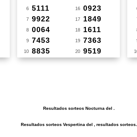
5111
0923
6
16
9922
1849
7
17
0064
1611
8
18
7453
7363
9
19
8835
9519
10
20
1
Resultados sorteos Nocturna del .
Resultados sorteos Vespertina del , resultados sorteos.