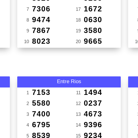
7306
1672
7
17
9474
0630
8
18
7867
3580
9
19
8023
9665
10
20
1
Entre Rios
7153
1494
1
11
5580
0237
2
12
7400
4673
3
13
6795
9396
4
14
8539
9234
5
15