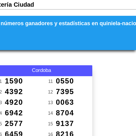
tería Ciudad
números ganadores y estadísticas en quiniela-naciona
Cordoba
1590
0550
1
11
4392
7395
2
12
4920
0063
3
13
6942
8704
4
14
2577
9137
5
15
6459
8216
6
16