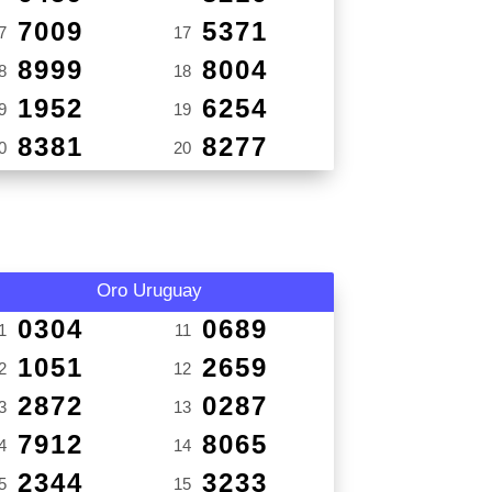
7009
5371
7
17
8999
8004
8
18
1952
6254
9
19
8381
8277
0
20
Oro Uruguay
0304
0689
1
11
1051
2659
2
12
2872
0287
3
13
7912
8065
4
14
2344
3233
5
15