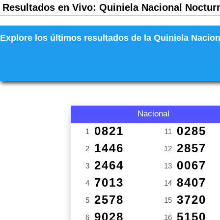
Resultados en Vivo: Quiniela Nacional Nocturn
Explore los últimos resultados de la Quiniela Nacion
Nacional
0821
0285
1
11
1446
2857
2
12
2464
0067
3
13
7013
8407
4
14
2578
3720
5
15
9028
5150
6
16