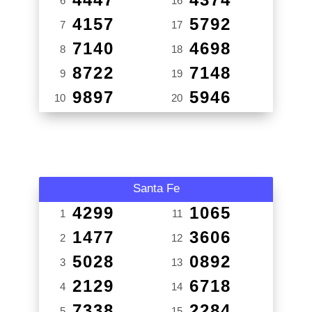
6
16
4157
5792
7
17
7140
4698
8
18
8722
7148
9
19
9897
5946
10
20
Santa Fe
4299
1065
1
11
1477
3606
2
12
5028
0892
3
13
2129
6718
4
14
7338
2284
5
15