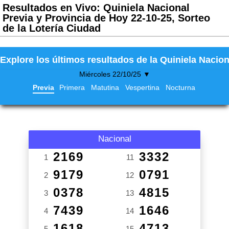
Resultados en Vivo: Quiniela Nacional
Previa y Provincia de Hoy 22-10-25, Sorteo
de la Lotería Ciudad
Explore los últimos resultados de la Quiniela Nacion
Miércoles 22/10/25 ▼
Previa
Primera
Matutina
Vespertina
Nocturna
Nacional
2169
3332
1
11
9179
0791
2
12
0378
4815
3
13
7439
1646
4
14
1618
4713
5
15