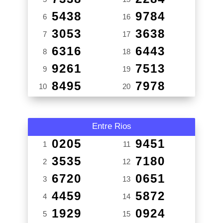
5438
9784
6
16
3053
3638
7
17
6316
6443
8
18
9261
7513
9
19
8495
7978
10
20
Entre Rios
0205
9451
1
11
3535
7180
2
12
6720
0651
3
13
4459
5872
4
14
1929
0924
5
15