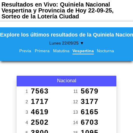
Resultados en Vivo: Quiniela Nacional
Vespertina y Provincia de Hoy 22-09-25,
Sorteo de la Lotería Ciudad
Explore los últimos resultados de la Quiniela Nacion
Lunes 22/09/25 ▼
Previa
Primera
Matutina
Vespertina
Nocturna
Nacional
7563
5679
1
11
1717
3177
2
12
4619
6165
3
13
2502
6703
4
14
3800
1095
5
15