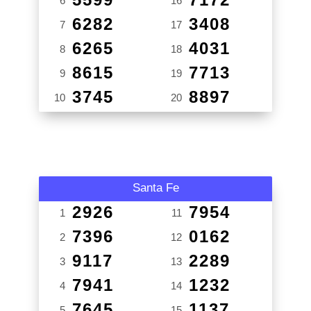
6
16
6282
3408
7
17
6265
4031
8
18
8615
7713
9
19
3745
8897
10
20
Santa Fe
2926
7954
1
11
7396
0162
2
12
9117
2289
3
13
7941
1232
4
14
7645
1137
5
15