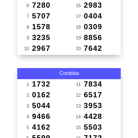
7280
2983
6
16
5707
0404
7
17
1578
0309
8
18
3235
8856
9
19
2967
7642
10
20
Cordoba
1732
7834
1
11
0162
6517
2
12
5044
3953
3
13
9466
4428
4
14
4162
5503
5
15
5599
7172