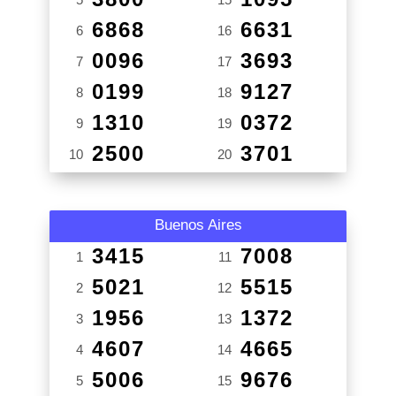
6868
6631
6
16
0096
3693
7
17
0199
9127
8
18
1310
0372
9
19
2500
3701
10
20
Buenos Aires
3415
7008
1
11
5021
5515
2
12
1956
1372
3
13
4607
4665
4
14
5006
9676
5
15