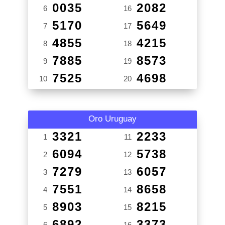
0035
2082
6
16
5170
5649
7
17
4855
4215
8
18
7885
8573
9
19
7525
4698
10
20
Oro Uruguay
3321
2233
1
11
6094
5738
2
12
7279
6057
3
13
7551
8658
4
14
8903
8215
5
15
6892
3373
6
16