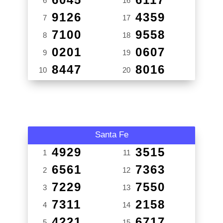
6
16
9126
4359
7
17
7100
9558
8
18
0201
0607
9
19
8447
8016
10
20
Santa Fe
4929
3515
1
11
6561
7363
2
12
7229
7550
3
13
7311
2158
4
14
4221
6717
5
15