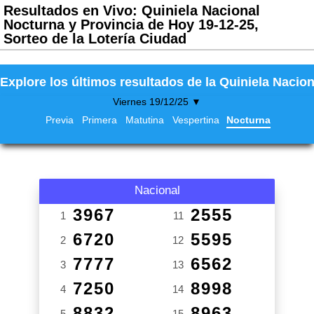
Resultados en Vivo: Quiniela Nacional
Nocturna y Provincia de Hoy 19-12-25,
Sorteo de la Lotería Ciudad
Explore los últimos resultados de la Quiniela Nacion
Viernes 19/12/25 ▼
Previa
Primera
Matutina
Vespertina
Nocturna
Nacional
3967
2555
1
11
6720
5595
2
12
7777
6562
3
13
7250
8998
4
14
8832
8963
5
15