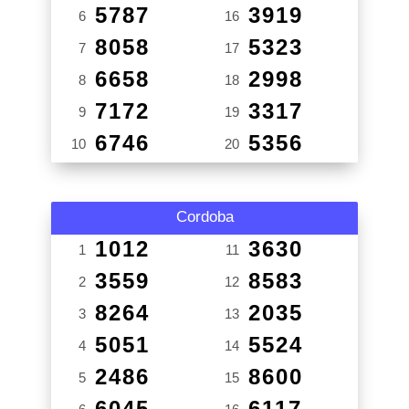
5787
3919
6
16
8058
5323
7
17
6658
2998
8
18
7172
3317
9
19
6746
5356
10
20
Cordoba
1012
3630
1
11
3559
8583
2
12
8264
2035
3
13
5051
5524
4
14
2486
8600
5
15
6045
6117