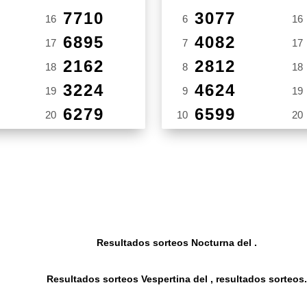
7710
3077
16
6
16
6895
4082
17
7
17
2162
2812
18
8
18
3224
4624
19
9
19
6279
6599
20
10
20
Resultados sorteos Nocturna del .
Resultados sorteos Vespertina del , resultados sorteos.