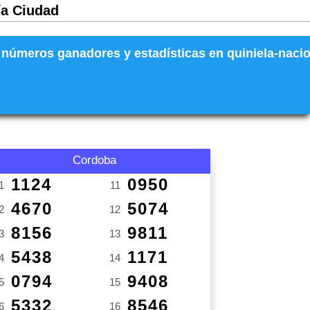
ía Ciudad
números ganadores y estadísticas en quiniela-naciona
Cordoba
1124
0950
1
11
4670
5074
2
12
8156
9811
3
13
5438
1171
4
14
0794
9408
5
15
5332
8546
6
16