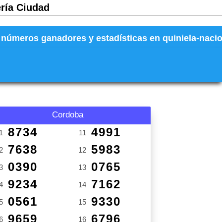
ería Ciudad
números ganadores y estadísticas en quiniela-naciona
Cordoba
8734
4991
1
11
7638
5983
2
12
0390
0765
3
13
9234
7162
4
14
0561
9330
5
15
9659
6796
6
16