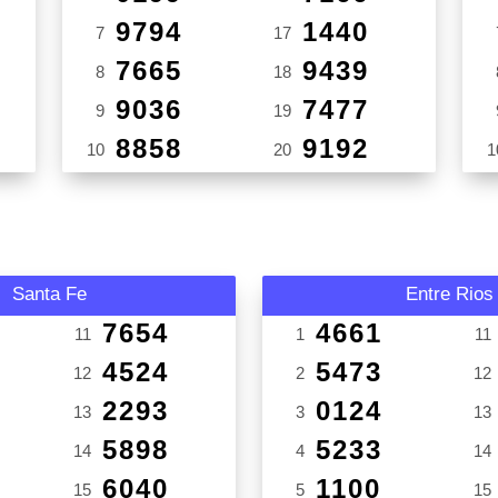
9794
1440
7
17
7665
9439
8
18
9036
7477
9
19
8858
9192
10
20
1
Santa Fe
Entre Rios
7654
4661
11
1
11
4524
5473
12
2
12
2293
0124
13
3
13
5898
5233
14
4
14
6040
1100
15
5
15