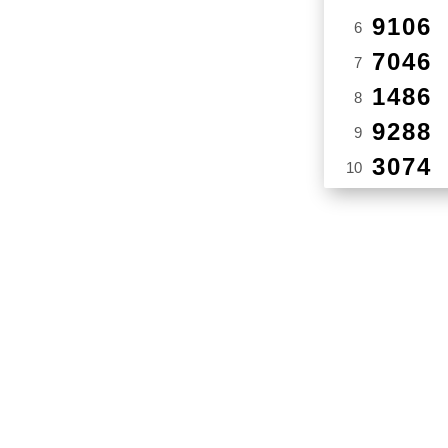
9106
6
7046
7
1486
8
9288
9
3074
10