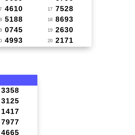
4610
7528
7
17
5188
8693
8
18
0745
2630
9
19
4993
2171
0
20
3358
3125
1417
7977
4665