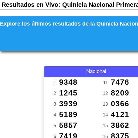
Resultados en Vivo: Quiniela Nacional Primera
Explore los últimos resultados de la Quiniela Nacion
Nacional
9348
7476
1
11
1245
8209
2
12
3939
0366
3
13
5189
4121
4
14
5857
3862
5
15
7419
8375
6
16