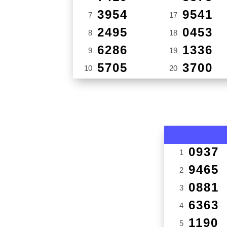
3954
9541
7
17
2495
0453
8
18
6286
1336
9
19
5705
3700
10
20
0937
1
9465
2
0881
3
6363
4
1190
5