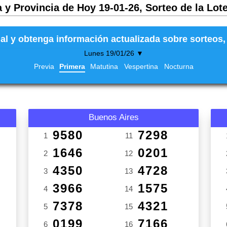
 y Provincia de Hoy 19-01-26, Sorteo de la Lot
al y obtenga información actualizada sobre sorteos, 
Lunes 19/01/26 ▼
Previa
Primera
Matutina
Vespertina
Nocturna
Buenos Aires
9580
7298
1
11
1646
0201
2
12
4350
4728
3
13
3966
1575
4
14
7378
4321
5
15
0199
7166
6
16