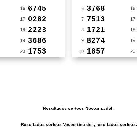
6745
3768
16
6
16
0282
7513
17
7
17
2223
1721
18
8
18
3686
8274
19
9
19
1753
1857
20
10
20
Resultados sorteos Nocturna del .
Resultados sorteos Vespertina del , resultados sorteos.