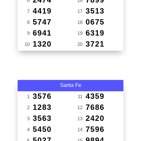
6
16
4419
3513
7
17
5747
0675
8
18
6941
6319
9
19
1320
3721
10
20
Santa Fe
3576
4359
1
11
1283
7686
2
12
3563
2420
3
13
5450
7596
4
14
5027
9894
5
15