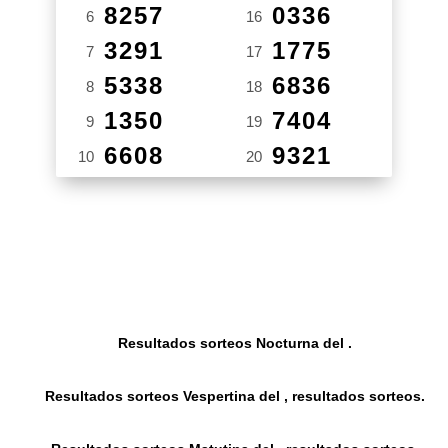
8257
0336
6
16
3291
1775
7
17
5338
6836
8
18
1350
7404
9
19
6608
9321
10
20
Resultados sorteos Nocturna del .
Resultados sorteos Vespertina del , resultados sorteos.