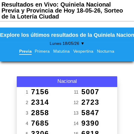
Resultados en Vivo: Quiniela Nacional
Previa y Provincia de Hoy 18-05-26, Sorteo
de la Lotería Ciudad
Explore los últimos resultados de la Quiniela Nacion
Lunes 18/05/26 ▼
Previa
Primera
Matutina
Vespertina
Nocturna
Nacional
7156
5007
1
11
2314
2723
2
12
2858
5847
3
13
7685
9390
4
14
3306
6818
5
15