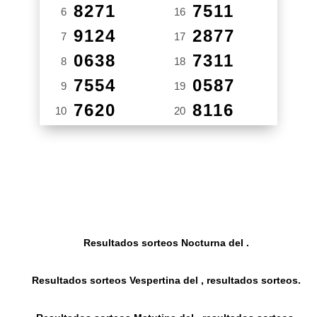
8271
7511
6
16
9124
2877
7
17
0638
7311
8
18
7554
0587
9
19
7620
8116
10
20
Resultados sorteos Nocturna del .
Resultados sorteos Vespertina del , resultados sorteos.