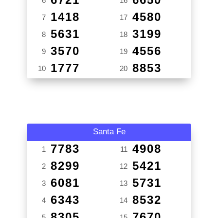
6
16
1418
4580
7
17
5631
3199
8
18
3570
4556
9
19
1777
8853
10
20
Santa Fe
7783
4908
1
11
8299
5421
2
12
6081
5731
3
13
6343
8532
4
14
8305
7670
5
15