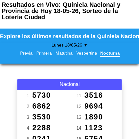
Resultados en Vivo: Quiniela Nacional y
Provincia de Hoy 18-05-26, Sorteo de la
Lotería Ciudad
Explore los últimos resultados de la Quiniela Nacion
Lunes 18/05/26 ▼
Previa
Primera
Matutina
Vespertina
Nocturna
Nacional
5730
3516
1
11
6862
9694
2
12
3530
1890
3
13
2288
1123
4
14
0241
6754
5
15