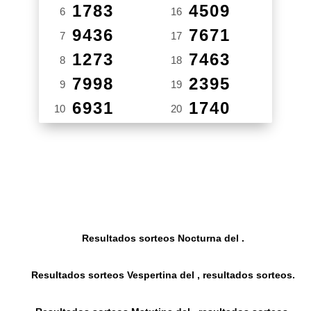
1783
4509
6
16
9436
7671
7
17
1273
7463
8
18
7998
2395
9
19
6931
1740
10
20
Resultados sorteos Nocturna del .
Resultados sorteos Vespertina del , resultados sorteos.