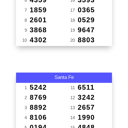
6
16
1859
0365
7
17
2601
0529
8
18
3868
9647
9
19
4302
8803
10
20
Santa Fe
5242
6511
1
11
8769
3242
2
12
8892
2657
3
13
8106
1990
4
14
0194
4848
5
15