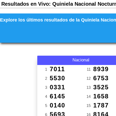
Resultados en Vivo: Quiniela Nacional Nocturn
Explore los últimos resultados de la Quiniela Nacion
Nacional
7011
8939
1
11
5530
6753
2
12
0331
3525
3
13
6145
1658
4
14
0140
1787
5
15
5693
8164
6
16