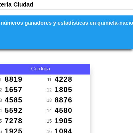
tería Ciudad
números ganadores y estadísticas en quiniela-naciona
Cordoba
8819
4228
1
11
1657
1805
2
12
4585
8876
3
13
5592
4580
4
14
7278
1905
5
15
1925
1094
6
16