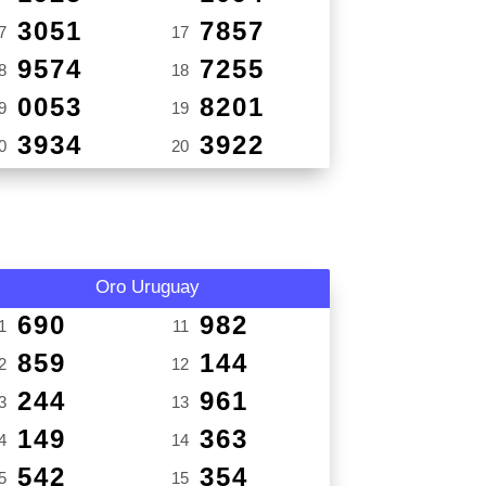
3051
7857
7
17
9574
7255
8
18
0053
8201
9
19
3934
3922
0
20
Oro Uruguay
690
982
1
11
859
144
2
12
244
961
3
13
149
363
4
14
542
354
5
15