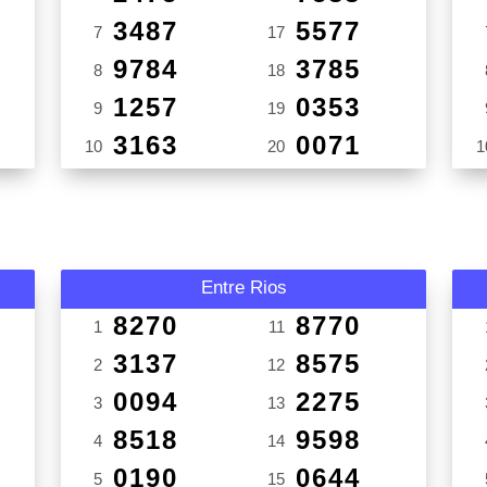
3487
5577
7
17
9784
3785
8
18
1257
0353
9
19
3163
0071
10
20
1
Entre Rios
8270
8770
1
11
3137
8575
2
12
0094
2275
3
13
8518
9598
4
14
0190
0644
5
15