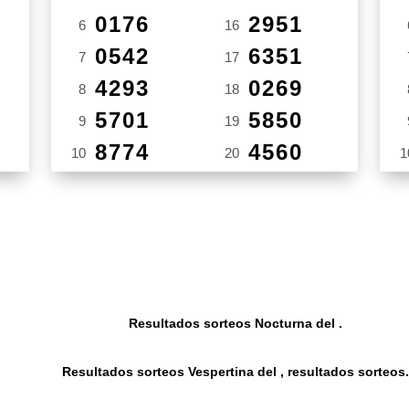
0176
2951
6
16
0542
6351
7
17
4293
0269
8
18
5701
5850
9
19
8774
4560
10
20
1
Resultados sorteos Nocturna del .
Resultados sorteos Vespertina del , resultados sorteos.