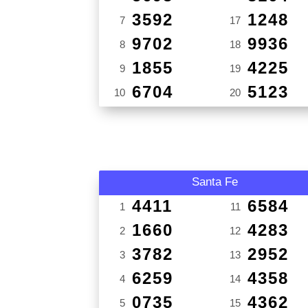
3592
1248
7
17
9702
9936
8
18
1855
4225
9
19
6704
5123
10
20
Santa Fe
4411
6584
1
11
1660
4283
2
12
3782
2952
3
13
6259
4358
4
14
0735
4362
5
15