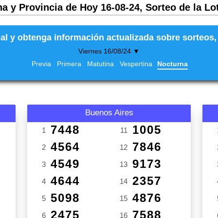
a y Provincia de Hoy 16-08-24, Sorteo de la Lo
al y obtenga información actualizada sobre sorteos, 
Viernes 16/08/24 ▼
Previa
Primera
Matutina
Vespertina
Nocturna
Buenos Aires
7448
1005
1
11
4564
7846
2
12
4549
9173
3
13
4644
2357
4
14
5098
4876
5
15
2475
7588
6
16