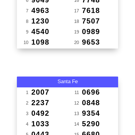
6
16
4963
7618
7
17
1230
7507
8
18
4540
0989
9
19
1098
9653
10
20
Santa Fe
2007
0696
1
11
2237
0848
2
12
0492
9354
3
13
1033
5290
4
14
0443
6680
5
15