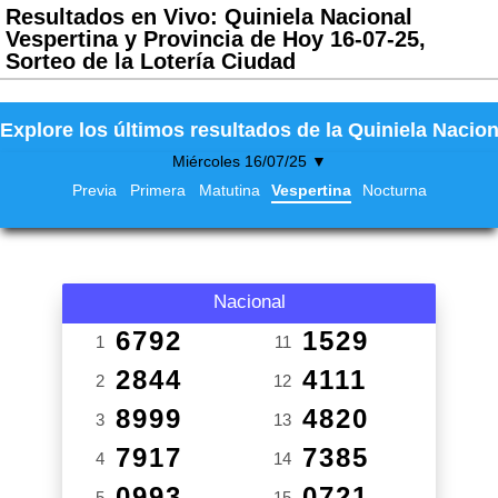
Resultados en Vivo: Quiniela Nacional
Vespertina y Provincia de Hoy 16-07-25,
Sorteo de la Lotería Ciudad
Explore los últimos resultados de la Quiniela Nacion
Miércoles 16/07/25 ▼
Previa
Primera
Matutina
Vespertina
Nocturna
Nacional
6792
1529
1
11
2844
4111
2
12
8999
4820
3
13
7917
7385
4
14
0993
0721
5
15