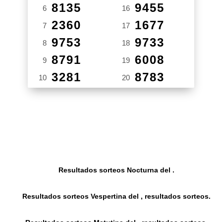
8135
9455
6
16
2360
1677
7
17
9753
9733
8
18
8791
6008
9
19
3281
8783
10
20
Resultados sorteos Nocturna del .
Resultados sorteos Vespertina del , resultados sorteos.