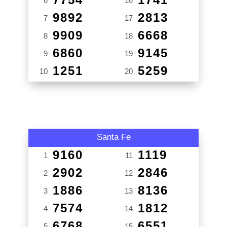
6
16
9892
2813
7
17
9909
6668
8
18
6860
9145
9
19
1251
5259
10
20
Santa Fe
9160
1119
1
11
2902
2846
2
12
1886
8136
3
13
7574
1812
4
14
6768
6551
5
15