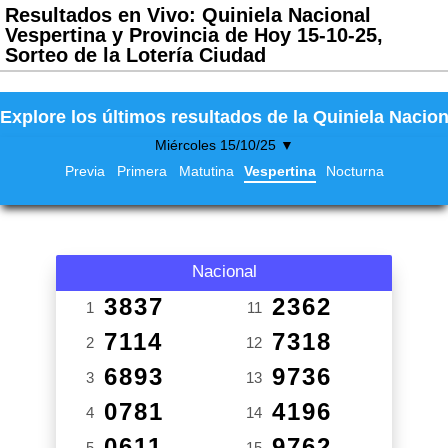
Resultados en Vivo: Quiniela Nacional
Vespertina y Provincia de Hoy 15-10-25,
Sorteo de la Lotería Ciudad
Explore los últimos resultados de la Quiniela Nacion
Miércoles 15/10/25 ▼
Previa
Primera
Matutina
Vespertina
Nocturna
Nacional
3837
2362
1
11
7114
7318
2
12
6893
9736
3
13
0781
4196
4
14
0611
9762
5
15