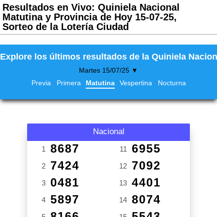
Resultados en Vivo: Quiniela Nacional
Matutina y Provincia de Hoy 15-07-25,
Sorteo de la Lotería Ciudad
Explore los últimos resultados de la Quiniela Nacion
Martes 15/07/25 ▼
Previa
Primera
Matutina
Vespertina
Nocturna
Nacional
8687
6955
1
11
7424
7092
2
12
0481
4401
3
13
5897
8074
4
14
8166
5543
5
15