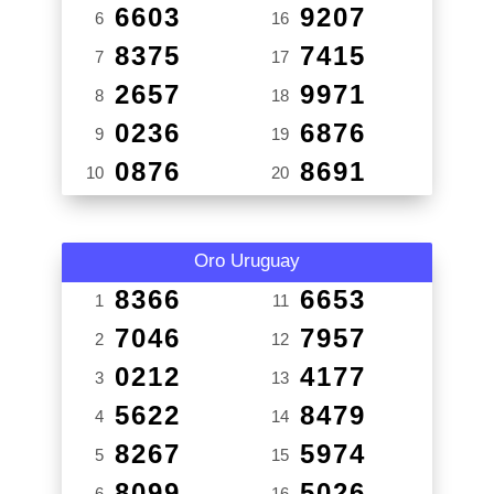
6603
9207
6
16
8375
7415
7
17
2657
9971
8
18
0236
6876
9
19
0876
8691
10
20
Oro Uruguay
8366
6653
1
11
7046
7957
2
12
0212
4177
3
13
5622
8479
4
14
8267
5974
5
15
8099
5026
6
16