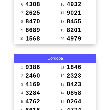
4308
4932
6
16
2625
9021
7
17
8470
8455
8
18
8689
8201
9
19
1568
4979
10
20
Cordoba
9386
1846
1
11
2460
2323
2
12
4169
8423
3
13
3284
0858
4
14
4762
0264
5
15
6616
4774