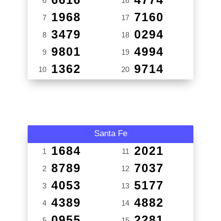
6
16
1968
7160
7
17
3479
0294
8
18
9801
4994
9
19
1362
9714
10
20
Santa Fe
1684
2021
1
11
8789
7037
2
12
4053
5177
3
13
4389
4882
4
14
0955
2281
5
15