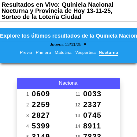
Resultados en Vivo: Quiniela Nacional
Nocturna y Provincia de Hoy 13-11-25,
Sorteo de la Lotería Ciudad
Explore los últimos resultados de la Quiniela Nacion
Jueves 13/11/25 ▼
Previa
Primera
Matutina
Vespertina
Nocturna
Nacional
0609
0033
1
11
2259
2337
2
12
2827
0745
3
13
5399
8911
4
14
3149
7823
5
15