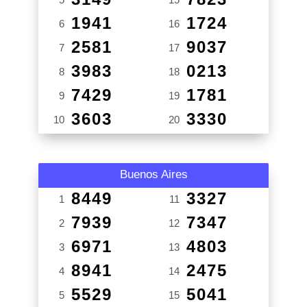
1941
1724
6
16
2581
9037
7
17
3983
0213
8
18
7429
1781
9
19
3603
3330
10
20
Buenos Aires
8449
3327
1
11
7939
7347
2
12
6971
4803
3
13
8941
2475
4
14
5529
5041
5
15