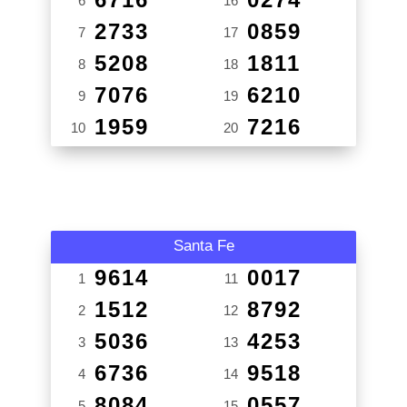
6
16
2733
0859
7
17
5208
1811
8
18
7076
6210
9
19
1959
7216
10
20
Santa Fe
9614
0017
1
11
1512
8792
2
12
5036
4253
3
13
6736
9518
4
14
8084
0557
5
15