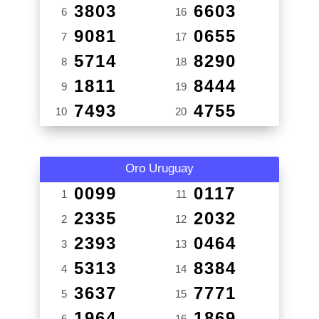
3803
6603
6
16
9081
0655
7
17
5714
8290
8
18
1811
8444
9
19
7493
4755
10
20
Oro Uruguay
0099
0117
1
11
2335
2032
2
12
2393
0464
3
13
5313
8384
4
14
3637
7771
5
15
1964
1869
6
16