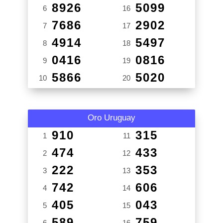
8926
5099
6
16
7686
2902
7
17
4914
5497
8
18
0416
0816
9
19
5866
5020
10
20
Oro Uruguay
910
315
1
11
474
433
2
12
222
353
3
13
742
606
4
14
405
043
5
15
589
759
6
16