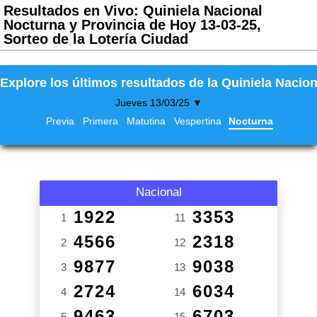
Resultados en Vivo: Quiniela Nacional
Nocturna y Provincia de Hoy 13-03-25,
Sorteo de la Lotería Ciudad
Explore los últimos resultados de la Quiniela Nacion
Jueves 13/03/25 ▼
Previa
Primera
Matutina
Vespertina
Nocturna
Nacional
1922
3353
1
11
4566
2318
2
12
9877
9038
3
13
2724
6034
4
14
9463
6703
5
15