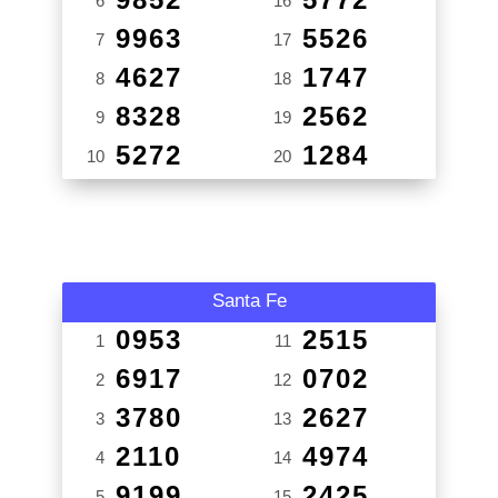
6
16
9963
5526
7
17
4627
1747
8
18
8328
2562
9
19
5272
1284
10
20
Santa Fe
0953
2515
1
11
6917
0702
2
12
3780
2627
3
13
2110
4974
4
14
9199
2425
5
15