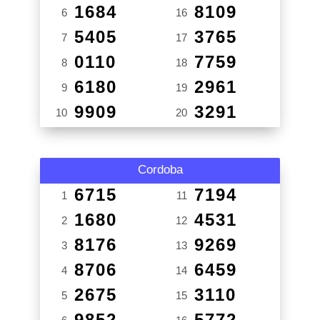
1684
8109
6
16
5405
3765
7
17
0110
7759
8
18
6180
2961
9
19
9909
3291
10
20
Cordoba
6715
7194
1
11
1680
4531
2
12
8176
9269
3
13
8706
6459
4
14
2675
3110
5
15
9852
5772