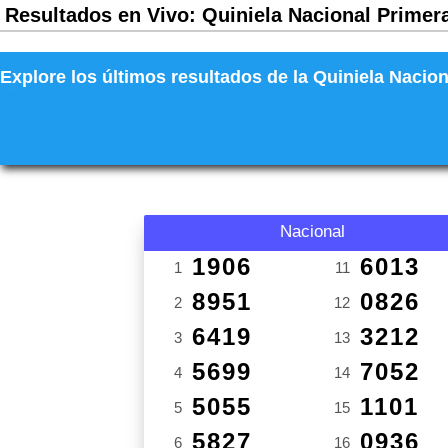
Resultados en Vivo: Quiniela Nacional Primera
Explore los últimos resultados de la Quiniela Nacion
Nacional
1906
6013
1
11
8951
0826
2
12
6419
3212
3
13
5699
7052
4
14
5055
1101
5
15
5827
0936
6
16