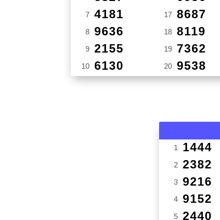
4181
8687
7
17
9636
8119
8
18
2155
7362
9
19
6130
9538
10
20
1444
1
2382
2
9216
3
9152
4
2440
5