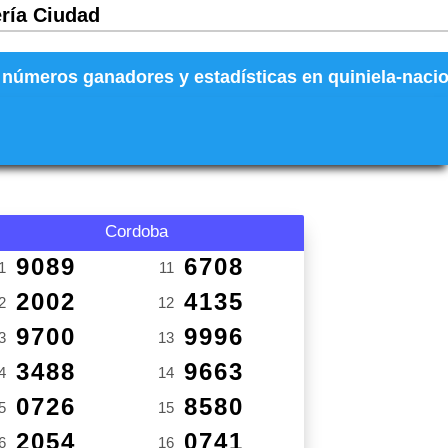
ería Ciudad
números ganadores y estadísticas en quiniela-naciona
Cordoba
9089
6708
1
11
2002
4135
2
12
9700
9996
3
13
3488
9663
4
14
0726
8580
5
15
2054
0741
6
16