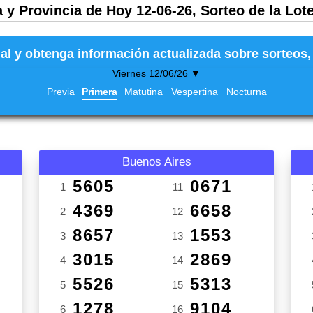
 y Provincia de Hoy 12-06-26, Sorteo de la Lot
al y obtenga información actualizada sobre sorteos, 
Viernes 12/06/26 ▼
Previa
Primera
Matutina
Vespertina
Nocturna
Buenos Aires
5605
0671
1
11
4369
6658
2
12
8657
1553
3
13
3015
2869
4
14
5526
5313
5
15
1278
9104
6
16