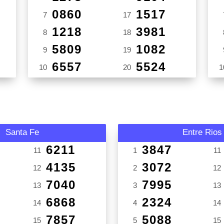
0860
1517
7
17
1218
3981
8
18
5809
1082
9
19
6557
5524
10
20
1
Santa Fe
Entre Rios
6211
3847
11
1
11
4135
3072
12
2
12
7040
7995
13
3
13
6868
2324
14
4
14
7857
5088
15
5
15