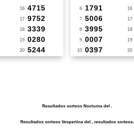
4715
1791
16
6
16
9752
5006
17
7
17
3339
3995
18
8
18
0280
0007
19
9
19
5244
0397
20
10
20
Resultados sorteos Nocturna del .
Resultados sorteos Vespertina del , resultados sorteos.