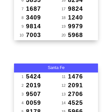
6
16
1687
9824
7
17
3409
1240
8
18
9814
9979
9
19
7003
5968
10
20
Santa Fe
5424
1476
1
11
2019
2091
2
12
9507
2706
3
13
0059
4525
4
14
8178
5966
5
15