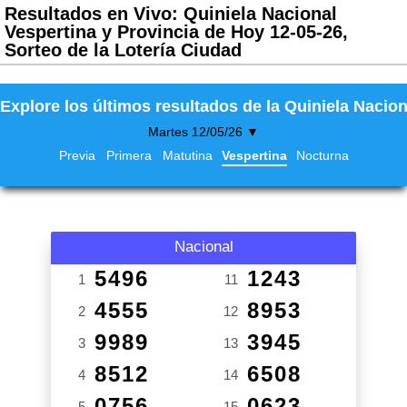
Resultados en Vivo: Quiniela Nacional
Vespertina y Provincia de Hoy 12-05-26,
Sorteo de la Lotería Ciudad
Explore los últimos resultados de la Quiniela Nacion
Martes 12/05/26 ▼
Previa
Primera
Matutina
Vespertina
Nocturna
Nacional
5496
1243
1
11
4555
8953
2
12
9989
3945
3
13
8512
6508
4
14
0756
0623
5
15