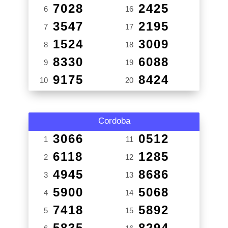
7028
2425
6
16
3547
2195
7
17
1524
3009
8
18
8330
6088
9
19
9175
8424
10
20
Cordoba
3066
0512
1
11
6118
1285
2
12
4945
8686
3
13
5900
5068
4
14
7418
5892
5
15
5835
8294