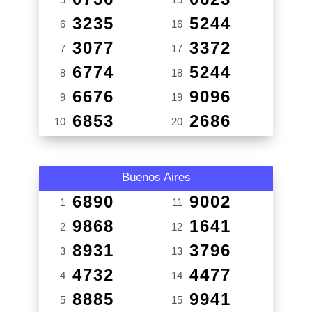
3235
5244
6
16
3077
3372
7
17
6774
5244
8
18
6676
9096
9
19
6853
2686
10
20
Buenos Aires
6890
9002
1
11
9868
1641
2
12
8931
3796
3
13
4732
4477
4
14
8885
9941
5
15