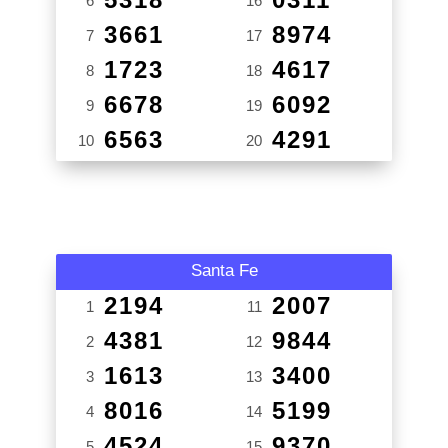
6
16
3661
8974
7
17
1723
4617
8
18
6678
6092
9
19
6563
4291
10
20
Santa Fe
2194
2007
1
11
4381
9844
2
12
1613
3400
3
13
8016
5199
4
14
4524
9370
5
15