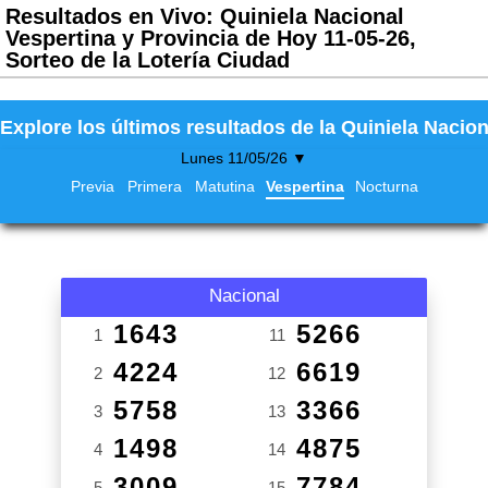
Resultados en Vivo: Quiniela Nacional
Vespertina y Provincia de Hoy 11-05-26,
Sorteo de la Lotería Ciudad
Explore los últimos resultados de la Quiniela Nacion
Lunes 11/05/26 ▼
Previa
Primera
Matutina
Vespertina
Nocturna
Nacional
1643
5266
1
11
4224
6619
2
12
5758
3366
3
13
1498
4875
4
14
3009
7784
5
15