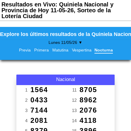
Resultados en Vivo: Quiniela Nacional y
Provincia de Hoy 11-05-26, Sorteo de la
Lotería Ciudad
Explore los últimos resultados de la Quiniela Nacion
Lunes 11/05/26 ▼
Previa
Primera
Matutina
Vespertina
Nocturna
Nacional
1564
8705
1
11
0433
8962
2
12
7144
2076
3
13
2081
4118
4
14
8379
3896
5
15