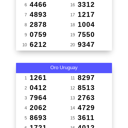
4466
3312
6
16
4893
1217
7
17
2878
1004
8
18
0759
7550
9
19
6212
9347
10
20
Oro Uruguay
1261
8297
1
11
0412
8513
2
12
7964
2763
3
13
2062
4729
4
14
8693
3611
5
15
1721
4012
6
16