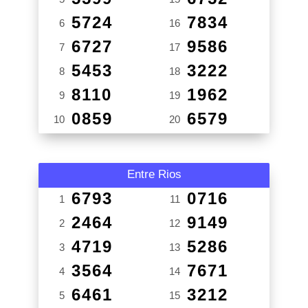
5724
7834
6
16
6727
9586
7
17
5453
3222
8
18
8110
1962
9
19
0859
6579
10
20
Entre Rios
6793
0716
1
11
2464
9149
2
12
4719
5286
3
13
3564
7671
4
14
6461
3212
5
15