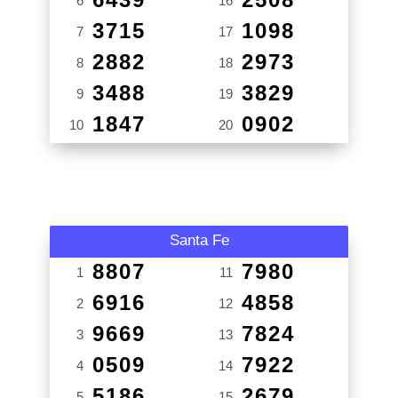
6
16
3715
1098
7
17
2882
2973
8
18
3488
3829
9
19
1847
0902
10
20
Santa Fe
8807
7980
1
11
6916
4858
2
12
9669
7824
3
13
0509
7922
4
14
5186
2679
5
15