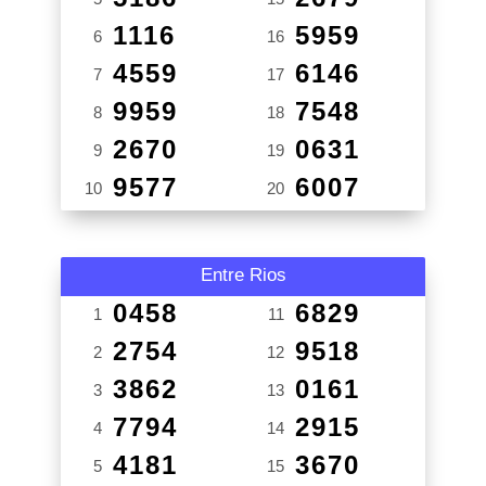
1116
5959
6
16
4559
6146
7
17
9959
7548
8
18
2670
0631
9
19
9577
6007
10
20
Entre Rios
0458
6829
1
11
2754
9518
2
12
3862
0161
3
13
7794
2915
4
14
4181
3670
5
15