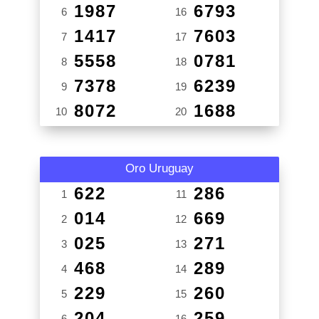
1987
6793
6
16
1417
7603
7
17
5558
0781
8
18
7378
6239
9
19
8072
1688
10
20
Oro Uruguay
622
286
1
11
014
669
2
12
025
271
3
13
468
289
4
14
229
260
5
15
204
259
6
16