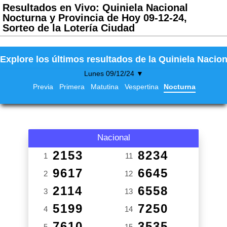
Resultados en Vivo: Quiniela Nacional
Nocturna y Provincia de Hoy 09-12-24,
Sorteo de la Lotería Ciudad
Explore los últimos resultados de la Quiniela Nacion
Lunes 09/12/24 ▼
Previa
Primera
Matutina
Vespertina
Nocturna
Nacional
2153
8234
1
11
9617
6645
2
12
2114
6558
3
13
5199
7250
4
14
7610
3535
5
15