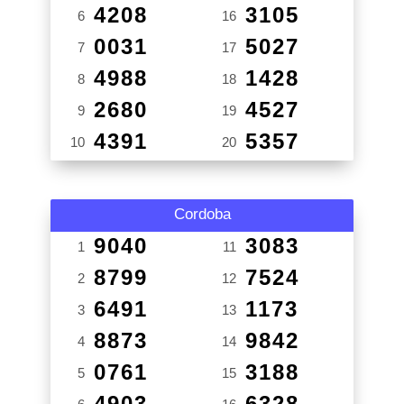
4208
3105
6
16
0031
5027
7
17
4988
1428
8
18
2680
4527
9
19
4391
5357
10
20
Cordoba
9040
3083
1
11
8799
7524
2
12
6491
1173
3
13
8873
9842
4
14
0761
3188
5
15
4903
6328