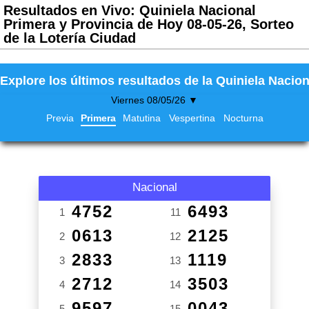
Resultados en Vivo: Quiniela Nacional
Primera y Provincia de Hoy 08-05-26, Sorteo
de la Lotería Ciudad
Explore los últimos resultados de la Quiniela Nacion
Viernes 08/05/26 ▼
Previa
Primera
Matutina
Vespertina
Nocturna
Nacional
4752
6493
1
11
0613
2125
2
12
2833
1119
3
13
2712
3503
4
14
9597
0043
5
15