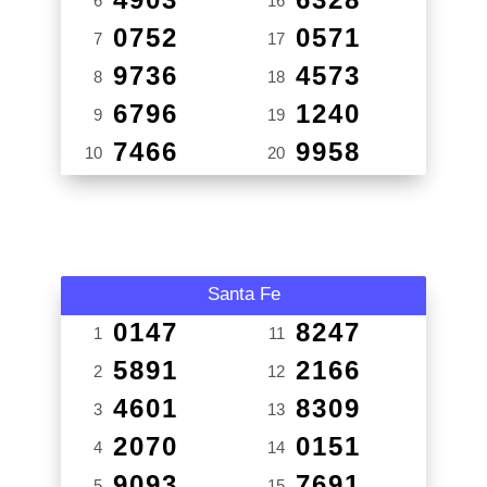
6
16
0752
0571
7
17
9736
4573
8
18
6796
1240
9
19
7466
9958
10
20
Santa Fe
0147
8247
1
11
5891
2166
2
12
4601
8309
3
13
2070
0151
4
14
9093
7691
5
15