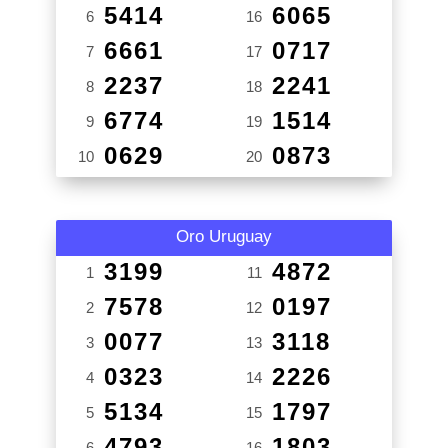
5414
6065
6
16
6661
0717
7
17
2237
2241
8
18
6774
1514
9
19
0629
0873
10
20
Oro Uruguay
3199
4872
1
11
7578
0197
2
12
0077
3118
3
13
0323
2226
4
14
5134
1797
5
15
4793
1803
6
16