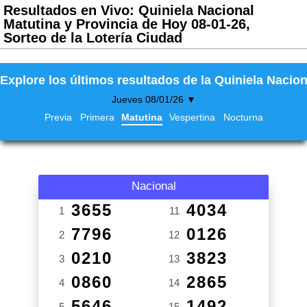
Resultados en Vivo: Quiniela Nacional
Matutina y Provincia de Hoy 08-01-26,
Sorteo de la Lotería Ciudad
Explore los últimos resultados de la Quiniela Nacion
Jueves 08/01/26 ▼
Previa
Primera
Matutina
Vespertina
Nocturna
Nacional
3655
4034
1
11
7796
0126
2
12
0210
3823
3
13
0860
2865
4
14
5646
1492
5
15