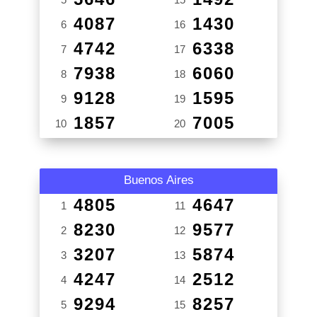
4087
1430
6
16
4742
6338
7
17
7938
6060
8
18
9128
1595
9
19
1857
7005
10
20
Buenos Aires
4805
4647
1
11
8230
9577
2
12
3207
5874
3
13
4247
2512
4
14
9294
8257
5
15