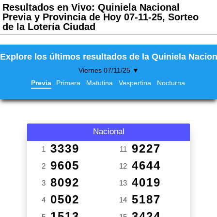
Resultados en Vivo: Quiniela Nacional
Previa y Provincia de Hoy 07-11-25, Sorteo
de la Lotería Ciudad
Explore los últimos resultados de la Quiniela Nacion
Viernes 07/11/25 ▼
Previa
Primera
Matutina
Vespertina
Nocturna
Nacional
3339
9227
1
11
9605
4644
2
12
8092
4019
3
13
0502
5187
4
14
1513
3424
5
15