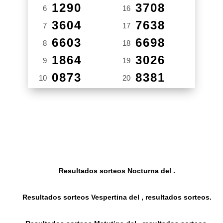
1290
3708
6
16
3604
7638
7
17
6603
6698
8
18
1864
3026
9
19
0873
8381
10
20
Resultados sorteos Nocturna del .
Resultados sorteos Vespertina del , resultados sorteos.