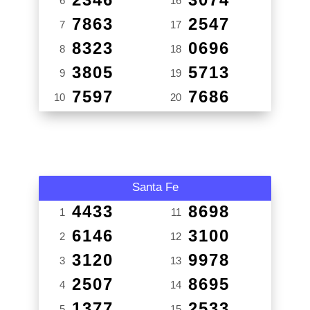
6
16
7863
2547
7
17
8323
0696
8
18
3805
5713
9
19
7597
7686
10
20
Santa Fe
4433
8698
1
11
6146
3100
2
12
3120
9978
3
13
2507
8695
4
14
1377
2533
5
15