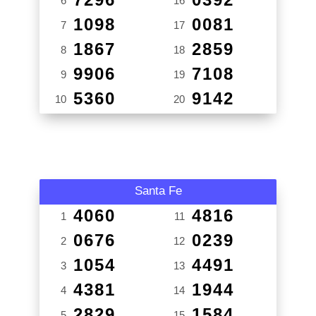
6
16
1098
0081
7
17
1867
2859
8
18
9906
7108
9
19
5360
9142
10
20
Santa Fe
4060
4816
1
11
0676
0239
2
12
1054
4491
3
13
4381
1944
4
14
2829
1584
5
15