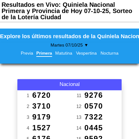
Resultados en Vivo: Quiniela Nacional
Primera y Provincia de Hoy 07-10-25, Sorteo
de la Lotería Ciudad
Explore los últimos resultados de la Quiniela Nacion
Martes 07/10/25 ▼
Previa
Primera
Matutina
Vespertina
Nocturna
Nacional
6720
9276
1
11
3710
0570
2
12
9179
7322
3
13
1527
0445
4
14
6176
9592
5
15