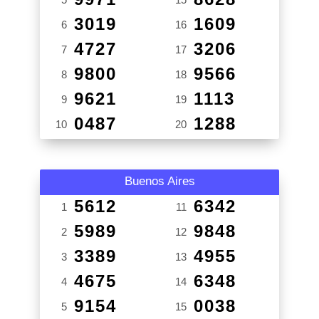
3019
1609
6
16
4727
3206
7
17
9800
9566
8
18
9621
1113
9
19
0487
1288
10
20
Buenos Aires
5612
6342
1
11
5989
9848
2
12
3389
4955
3
13
4675
6348
4
14
9154
0038
5
15