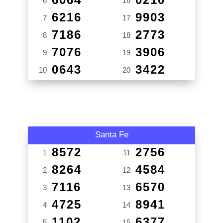
6
16
6216
9903
7
17
7186
2773
8
18
7076
3906
9
19
0643
3422
10
20
Santa Fe
8572
2756
1
11
8264
4584
2
12
7116
6570
3
13
4725
8941
4
14
1102
6377
5
15