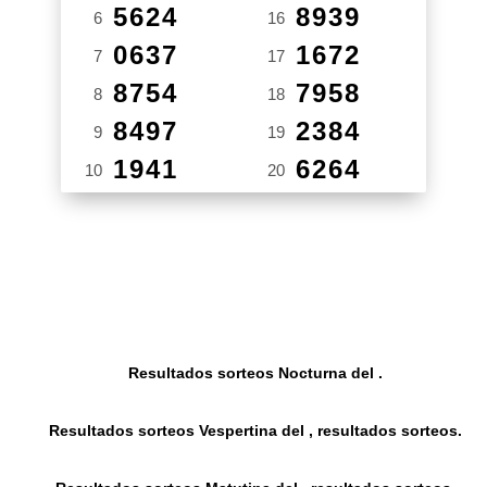
5624
8939
6
16
0637
1672
7
17
8754
7958
8
18
8497
2384
9
19
1941
6264
10
20
Resultados sorteos Nocturna del .
Resultados sorteos Vespertina del , resultados sorteos.