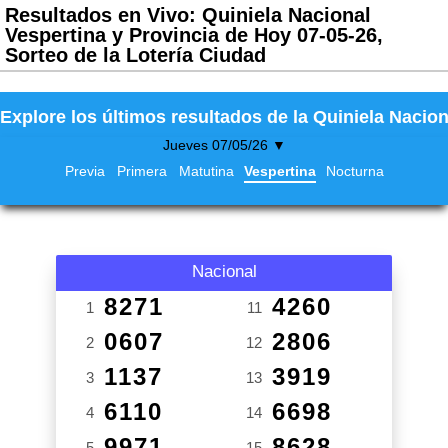
Resultados en Vivo: Quiniela Nacional
Vespertina y Provincia de Hoy 07-05-26,
Sorteo de la Lotería Ciudad
Explore los últimos resultados de la Quiniela Nacion
Jueves 07/05/26 ▼
Previa
Primera
Matutina
Vespertina
Nocturna
Nacional
8271
4260
1
11
0607
2806
2
12
1137
3919
3
13
6110
6698
4
14
9971
8628
5
15