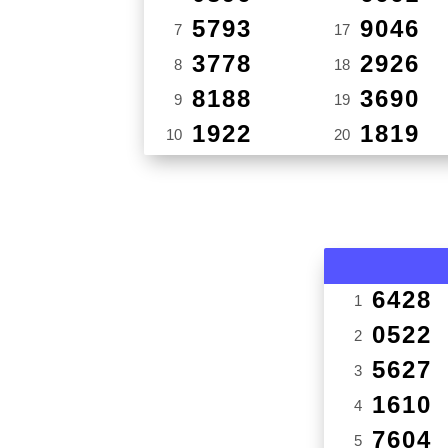
5793
9046
7
17
3778
2926
8
18
8188
3690
9
19
1922
1819
10
20
6428
1
0522
2
5627
3
1610
4
7604
5