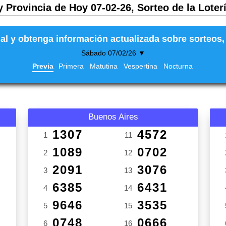
y Provincia de Hoy 07-02-26, Sorteo de la Loter
al y obtenga información actualizada sobre sorteos, 
Sábado 07/02/26 ▼
Previa
Primera
Matutina
Vespertina
Nocturna
Buenos Aires
1307
4572
1
11
1089
0702
2
12
2091
3076
3
13
6385
6431
4
14
9646
3535
5
15
0748
0666
6
16