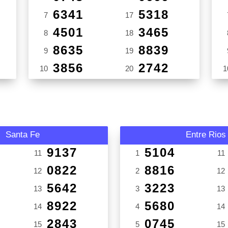
6341
5318
7
17
4501
3465
8
18
8635
8839
9
19
3856
2742
10
20
1
Santa Fe
Entre Rios
9137
5104
11
1
11
0822
8816
12
2
12
5642
3223
13
3
13
8922
5680
14
4
14
2843
0745
15
5
15