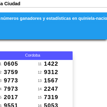
ía Ciudad
números ganadores y estadísticas en quiniela-naciona
Cordoba
0605
1422
1
11
3759
9312
2
12
9773
1567
3
13
7973
2247
4
14
2017
7319
5
15
9551
5053
6
16