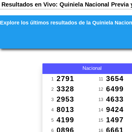
Resultados en Vivo: Quiniela Nacional Previa 
Explore los últimos resultados de la Quiniela Nacion
Nacional
2791
3654
1
11
3328
6499
2
12
2953
4633
3
13
8013
9424
4
14
4199
1497
5
15
0896
6661
6
16