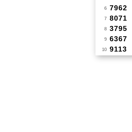
7962
6
8071
7
3795
8
6367
9
9113
10