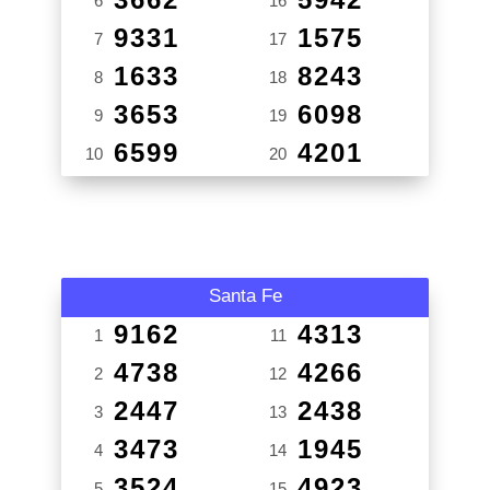
6
16
9331
1575
7
17
1633
8243
8
18
3653
6098
9
19
6599
4201
10
20
Santa Fe
9162
4313
1
11
4738
4266
2
12
2447
2438
3
13
3473
1945
4
14
3524
4923
5
15