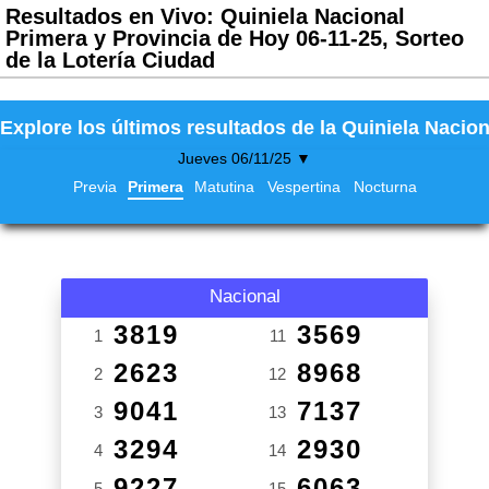
Resultados en Vivo: Quiniela Nacional
Primera y Provincia de Hoy 06-11-25, Sorteo
de la Lotería Ciudad
Explore los últimos resultados de la Quiniela Nacion
Jueves 06/11/25 ▼
Previa
Primera
Matutina
Vespertina
Nocturna
Nacional
3819
3569
1
11
2623
8968
2
12
9041
7137
3
13
3294
2930
4
14
9227
6063
5
15