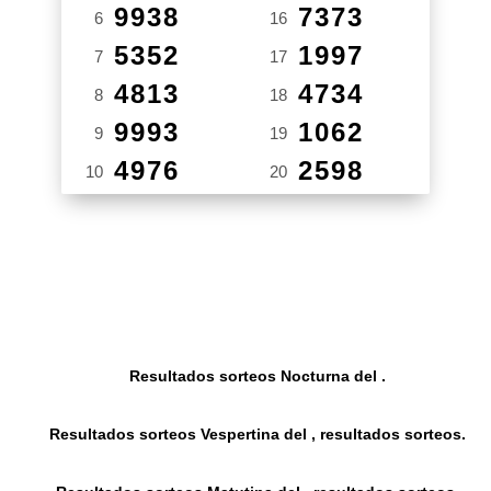
9938
7373
6
16
5352
1997
7
17
4813
4734
8
18
9993
1062
9
19
4976
2598
10
20
Resultados sorteos Nocturna del .
Resultados sorteos Vespertina del , resultados sorteos.