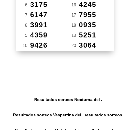
3175
4245
6
16
6147
7955
7
17
3991
0935
8
18
4359
5251
9
19
9426
3064
10
20
Resultados sorteos Nocturna del .
Resultados sorteos Vespertina del , resultados sorteos.