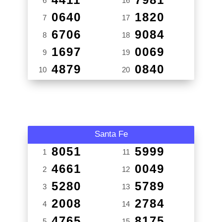
6
16
0640
1820
7
17
6706
9084
8
18
1697
0069
9
19
4879
0840
10
20
Santa Fe
8051
5999
1
11
4661
0049
2
12
5280
5789
3
13
2008
2784
4
14
4765
8175
5
15