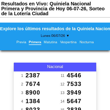
Resultados en Vivo: Quiniela Nacional
Primera y Provincia de Hoy 06-07-26, Sorteo
de la Lotería Ciudad
Explore los últimos resultados de la Quiniela Nacion
Lunes 06/07/26 ▼
Previa
Primera
Matutina
Vespertina
Nocturna
Nacional
2387
4546
1
11
7674
7533
2
12
8900
3949
3
13
1384
5647
4
14
8023
2839
5
15