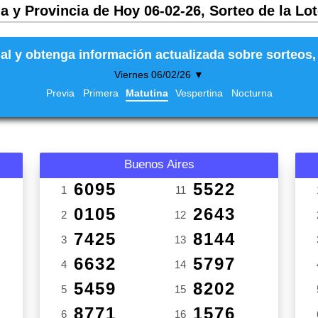
a y Provincia de Hoy 06-02-26, Sorteo de la Lo
al y obtenga información actualizada sobre sorteos, 
Viernes 06/02/26 ▼
Previa
Primera
Matutina
Vespertina
Nocturna
Buenos Aires
6095
5522
1
11
0105
2643
2
12
7425
8144
3
13
6632
5797
4
14
5459
8202
5
15
8771
1576
6
16