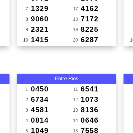
1329
4162
7
17
9060
7172
8
18
2321
8225
9
19
1415
6287
10
20
1
Entre Rios
0450
6541
1
11
6734
1073
2
12
4581
8136
3
13
0814
0646
4
14
1049
7558
5
15