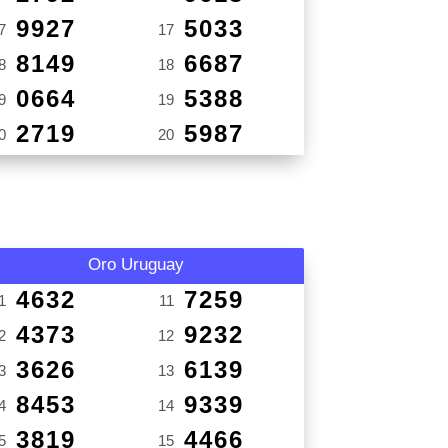
9927
5033
7
17
8149
6687
8
18
0664
5388
9
19
2719
5987
0
20
Oro Uruguay
4632
7259
1
11
4373
9232
2
12
3626
6139
3
13
8453
9339
4
14
3819
4466
5
15