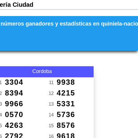
tería Ciudad
números ganadores y estadísticas en quiniela-naciona
Cordoba
3304
9938
1
11
8394
4215
2
12
9966
5331
3
13
0570
5736
4
14
4263
8576
5
15
2792
9618
6
16