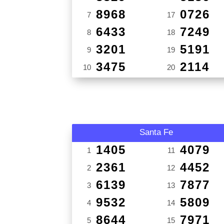
8968
0726
7
17
6433
7249
8
18
3201
5191
9
19
3475
2114
10
20
Santa Fe
1405
4079
1
11
2361
4452
2
12
6139
7877
3
13
9532
5809
4
14
8644
7971
5
15