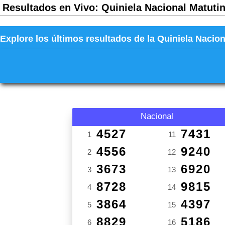
Resultados en Vivo: Quiniela Nacional Matutin
Explore los últimos resultados de la Quiniela Nacion
Nacional
4527
7431
1
11
4556
9240
2
12
3673
6920
3
13
8728
9815
4
14
3864
4397
5
15
8829
5186
6
16