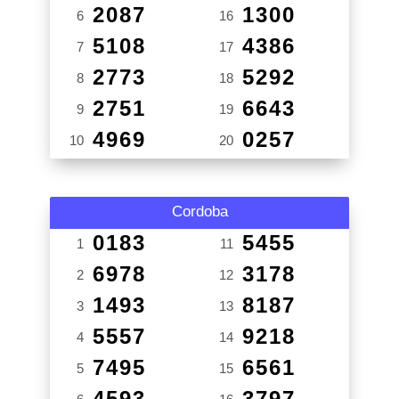
2087
1300
6
16
5108
4386
7
17
2773
5292
8
18
2751
6643
9
19
4969
0257
10
20
Cordoba
0183
5455
1
11
6978
3178
2
12
1493
8187
3
13
5557
9218
4
14
7495
6561
5
15
4593
3797