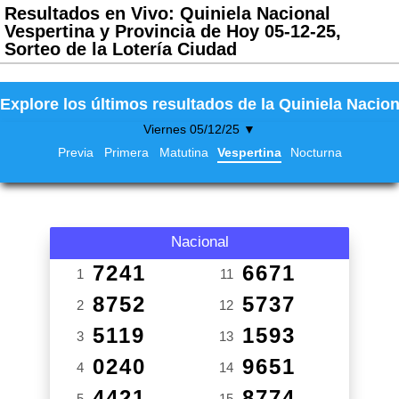
Resultados en Vivo: Quiniela Nacional
Vespertina y Provincia de Hoy 05-12-25,
Sorteo de la Lotería Ciudad
Explore los últimos resultados de la Quiniela Nacion
Viernes 05/12/25 ▼
Previa
Primera
Matutina
Vespertina
Nocturna
Nacional
7241
6671
1
11
8752
5737
2
12
5119
1593
3
13
0240
9651
4
14
4421
8774
5
15