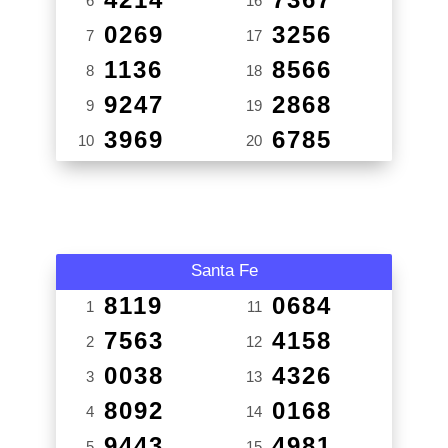
6
16
0269
3256
7
17
1136
8566
8
18
9247
2868
9
19
3969
6785
10
20
Santa Fe
8119
0684
1
11
7563
4158
2
12
0038
4326
3
13
8092
0168
4
14
9443
4981
5
15