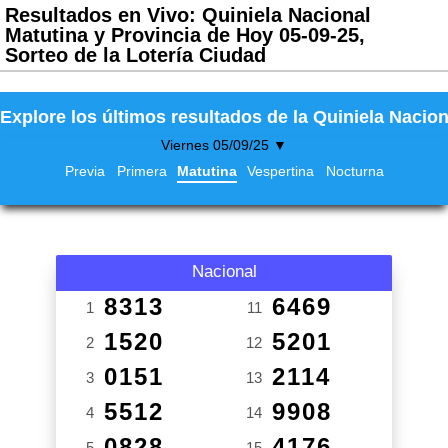
Resultados en Vivo: Quiniela Nacional
Matutina y Provincia de Hoy 05-09-25,
Sorteo de la Lotería Ciudad
Explore los últimos resultados de la Quiniela Nacion
Viernes 05/09/25 ▼
Previa
Primera
Matutina
Vespertina
Nocturna
Nacional
8313
6469
1
11
1520
5201
2
12
0151
2114
3
13
5512
9908
4
14
0828
4176
5
15