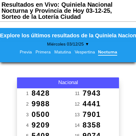
Resultados en Vivo: Quiniela Nacional
Nocturna y Provincia de Hoy 03-12-25,
Sorteo de la Lotería Ciudad
Explore los últimos resultados de la Quiniela Nacion
Miércoles 03/12/25 ▼
Previa
Primera
Matutina
Vespertina
Nocturna
Nacional
8428
7943
1
11
9988
4441
2
12
0500
7901
3
13
9209
8358
4
14
5408
9074
5
15