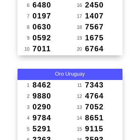
6480
2450
6
16
0197
1407
7
17
0630
7567
8
18
0592
1675
9
19
7011
6764
10
20
Oro Uruguay
8462
7343
1
11
9880
4764
2
12
0290
7052
3
13
9784
8651
4
14
5291
9115
5
15
3263
3593
6
16