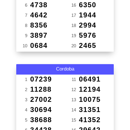
4738
6350
6
16
4642
1944
7
17
8356
2994
8
18
3897
5976
9
19
0684
2465
10
20
Cordoba
07239
06491
1
11
11288
12194
2
12
27002
10075
3
13
30694
31351
4
14
38688
41352
5
15
34428
29642