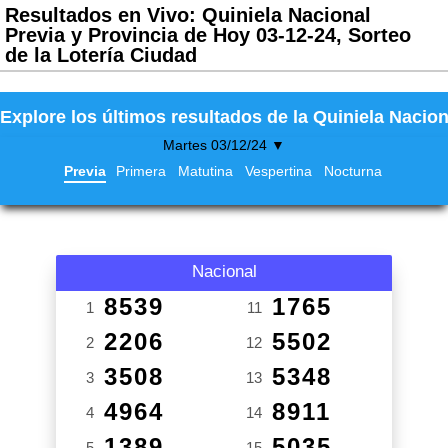
Resultados en Vivo: Quiniela Nacional
Previa y Provincia de Hoy 03-12-24, Sorteo
de la Lotería Ciudad
Explore los últimos resultados de la Quiniela Nacion
Martes 03/12/24 ▼
Previa
Primera
Matutina
Vespertina
Nocturna
Nacional
8539
1765
1
11
2206
5502
2
12
3508
5348
3
13
4964
8911
4
14
1389
5035
5
15