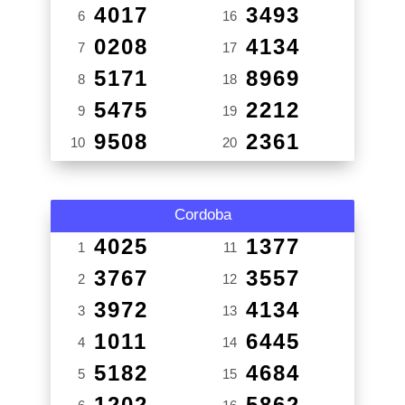
4017
3493
6
16
0208
4134
7
17
5171
8969
8
18
5475
2212
9
19
9508
2361
10
20
Cordoba
4025
1377
1
11
3767
3557
2
12
3972
4134
3
13
1011
6445
4
14
5182
4684
5
15
1202
5862