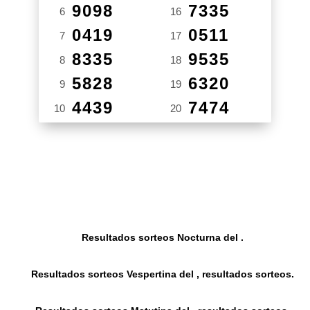
9098
7335
6
16
0419
0511
7
17
8335
9535
8
18
5828
6320
9
19
4439
7474
10
20
Resultados sorteos Nocturna del .
Resultados sorteos Vespertina del , resultados sorteos.