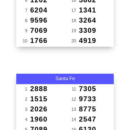
6
16
6204
1341
7
17
9596
3264
8
18
7069
3309
9
19
1766
4919
10
20
Santa Fe
2888
7305
1
11
1515
9733
2
12
2026
8775
3
13
1960
2547
4
14
7089
6130
5
15